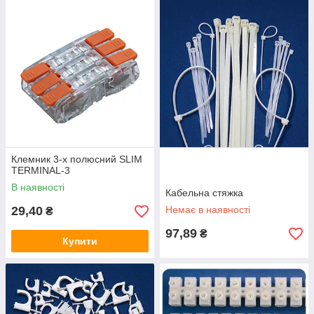
Клемник 3-х полюсний SLIM
TERMINAL-3
В наявності
Кабельна стяжка
29,40
Немає в наявності
₴
97,89
₴
Купити