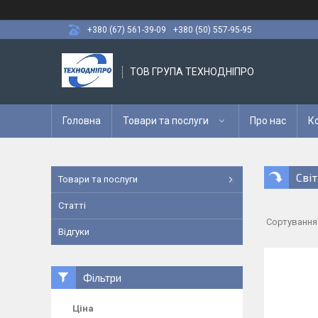
+380 (67) 561-39-09
+380 (50) 557-95-95
ТОВ ГРУПА ТЕХНОДНІПРО
Головна
Товари та послуги
Про нас
К
Сві
Товари та послуги
Статті
Відгуки
Фільтри
Ціна