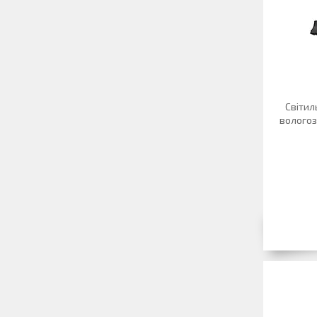
Світил
вологоз