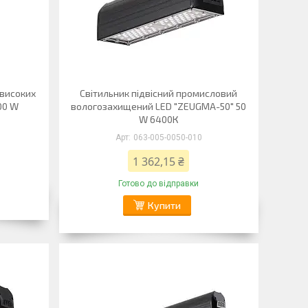
 високих
Світильник підвісний промисловий
00 W
вологозахищений LED "ZEUGMA-50" 50
W 6400К
063-005-0050-010
1 362,15 ₴
Готово до відправки
Купити