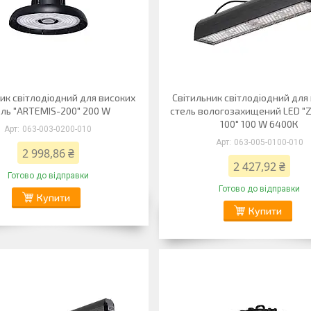
ик світлодіодний для високих
Світильник світлодіодний для
ель "ARTEMIS-200" 200 W
стель вологозахищений LED 
100" 100 W 6400К
063-003-0200-010
063-005-0100-010
2 998,86 ₴
2 427,92 ₴
Готово до відправки
Готово до відправки
Купити
Купити