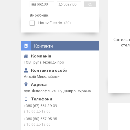
Виробник
Horoz Electric
20
Світильн
стел
Контакти
ТОВ Група Технодніпро
Андрій Миколайович
вул. Філософська, 16, Дніпро, Україна
+380 (67) 561-39-09
з 10:00 до 19:00
+380 (50) 557-95-95
з 10:00 до 19:00