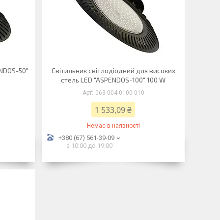
ENDOS-50"
Світильник світлодіодний для високих
стель LED "ASPENDOS-100" 100 W
063-004-0100-010
1 533,09 ₴
Немає в наявності
+380 (67) 561-39-09
з 10:00 до 19:00