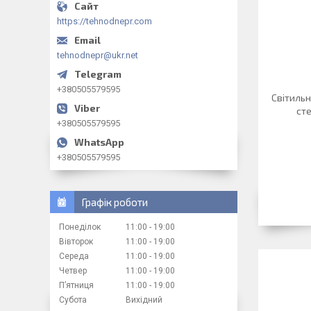
https://tehnodnepr.com
tehnodnepr@ukr.net
+380505579595
Світильн
ст
+380505579595
+380505579595
Графік роботи
Понеділок
11:00
19:00
Вівторок
11:00
19:00
Середа
11:00
19:00
Четвер
11:00
19:00
Пʼятниця
11:00
19:00
Субота
Вихідний