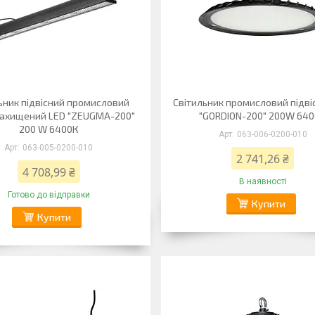
ьник підвісний промисловий
Світильник промисловий підві
ахищений LED "ZEUGMA-200"
"GORDION-200" 200W 64
200 W 6400К
063-006-0200-010
063-005-0200-010
2 741,26 ₴
4 708,99 ₴
В наявності
Готово до відправки
Купити
Купити