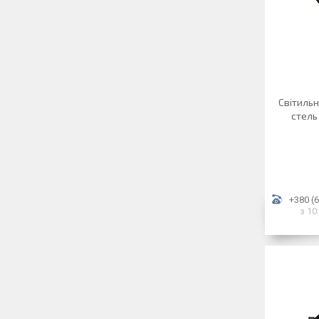
Світильн
стель
+380 (6
з 10