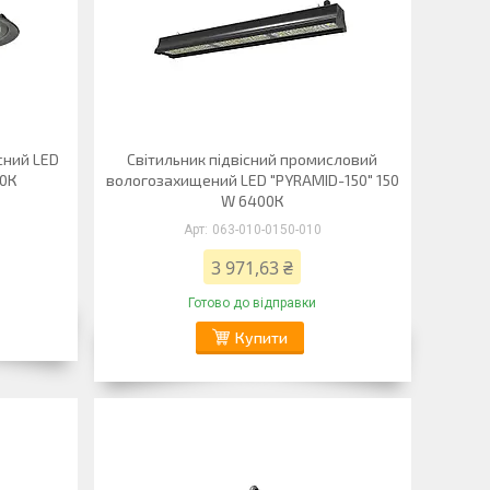
сний LED
Світильник підвісний промисловий
00К
вологозахищений LED "PYRAMID-150" 150
W 6400К
063-010-0150-010
3 971,63 ₴
Готово до відправки
Купити