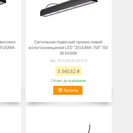
 високих
Світильник підвісний промисловий
"ZEUGMA-
вологозахищений LED "ZEUGMA-150" 150
W 6400К
063-005-0150-010
3 340,62 ₴
Готово до відправки
Купити