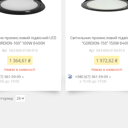
ик промисловий підвісний LED
Світильник промисловий підві
ORDION-100" 100W 6400К
"GORDION-150" 150W 640
063-006-0100-010
063-006-0150-010
1 364,61 ₴
1 972,62 ₴
Немає в наявності
Немає в наявності
7) 561-39-09
+380 (67) 561-39-09
:00 до 19:00
з 10:00 до 19:00