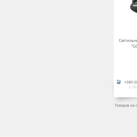
Світильн
"G
+380 (6
з 10