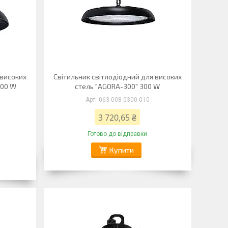
 високих
Світильник світлодіодний для високих
200 W
стель "AGORA-300" 300 W
063-008-0300-010
3 720,65 ₴
Готово до відправки
Купити