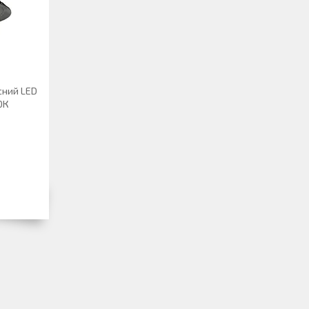
сний LED
0К