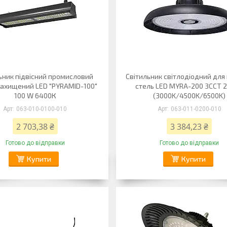
ьник підвісний промисловий
Світильник світлодіодний для
ахищений LED "PYRAMID-100"
стель LED MYRA-200 3CCT 
100 W 6400К
(3000K/4500K/6500K)
063-010-0100-010
063-011-0200-010
2 703,38 ₴
3 384,23 ₴
Готово до відправки
Готово до відправки
Купити
Купити