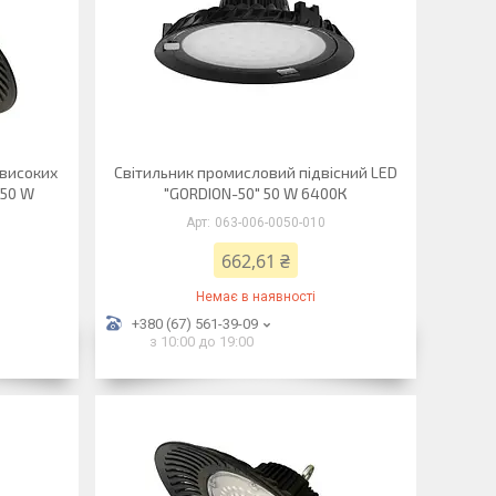
 високих
Світильник промисловий підвісний LED
150 W
"GORDION-50" 50 W 6400К
063-006-0050-010
662,61 ₴
Немає в наявності
+380 (67) 561-39-09
з 10:00 до 19:00