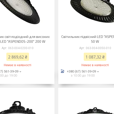
ик світлодіодний для високих
Світильник підвісний LED "ASP
 LED "ASPENDOS-200" 200 W
50 W
063-004-0200-010
063-004-0050-010
2 869,62 ₴
1 087,32 ₴
Немає в наявності
Немає в наявності
7) 561-39-09
+380 (67) 561-39-09
:00 до 19:00
з 10:00 до 19:00