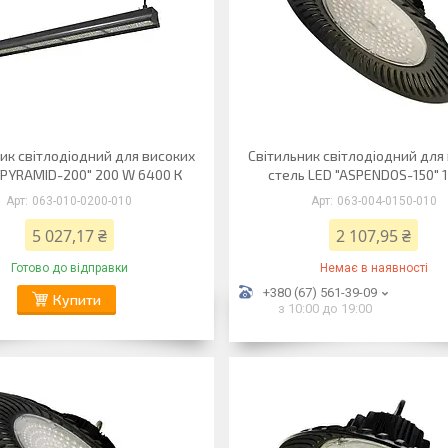
ик світлодіодний для високих
Світильник світлодіодний для
"PYRAMID-200" 200 W 6400 К
стель LED "ASPENDOS-150" 
063-010-0200-010
063-004-0150-010
5 027,17 ₴
2 107,95 ₴
Готово до відправки
Немає в наявності
+380 (67) 561-39-09
Купити
з 10:00 до 19:00