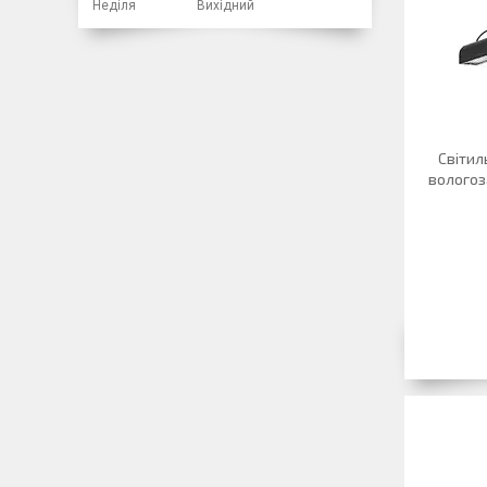
Неділя
Вихідний
Світил
вологоз