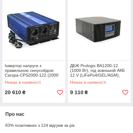
Інвертор напруги з
ДБЖ Prologix ВА1200-12
правильною синусойдою
(1000 Вт), під зовнішній АКБ
Carspa-CPS2000-122 (2000
12 V (LiFePo4/GEL/AGM),
Вт), 12/220 V, 2xUSB,
струм заряду 10/20A
Немає в наявності
Немає в наявності
2xShuko+Charger 15A.
20 610
9 110
₴
₴
Про нас
83% позитивних з 124 відгуків за рік