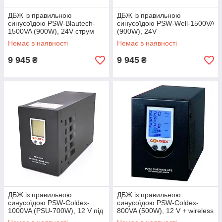
ДБЖ із правильною
ДБЖ із правильною
синусоїдою PSW-Blautech-
синусоїдою PSW-Well-1500VA
1500VA (900W), 24V струм
(900W), 24V
заряду до 10 А Q2
Немає в наявності
Немає в наявності
9 945
9 945
₴
₴
ДБЖ із правильною
ДБЖ із правильною
синусоїдою PSW-Coldex-
синусоїдою PSW-Coldex-
1000VA (PSU-700W), 12 V під
800VA (500W), 12 V + wireless
зовнішню батарею, струм
alarm Q2