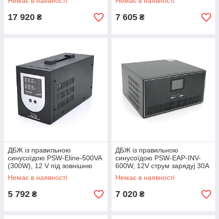
Немає в наявності
Немає в наявності
заряду 10 A + wireless
17 920
7 605
₴
₴
ДБЖ із правильною
ДБЖ із правильною
синусоїдою PSW-Eline-500VA
синусоїдою PSW-EAP-INV-
(300W), 12 V під зовнішню
600W, 12V струм зарядуj 30A
батарею, струм заряду 10A
Немає в наявності
Немає в наявності
5 792
7 020
₴
₴