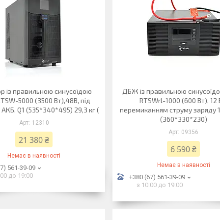
ор із правильною синусоїдою
ДБЖ із правильною синусоїдо
RTSW-5000 (3500 Вт),48В, під
RTSWrl-1000 (600 Вт), 12 
 АКБ, Q1 (535*340*495) 29,3 кг (
перемиканням струму заряду 10
(360*330*230)
12310
09356
21 380 ₴
6 590 ₴
Немає в наявності
Немає в наявності
7) 561-39-09
:00 до 19:00
+380 (67) 561-39-09
з 10:00 до 19:00