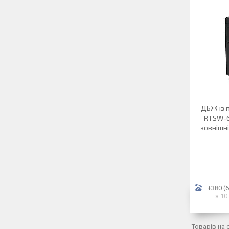
ДБЖ із 
RTSW-60
зовнішні
+380 (6
з 10