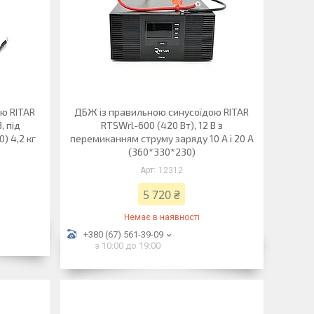
ю RITAR
ДБЖ із правильною синусоїдою RITAR
, під
RTSWrl-600 (420 Вт), 12 В з
) 4,2 кг
перемиканням струму заряду 10 A і 20 A
(360*330*230)
12312
5 720 ₴
Немає в наявності
+380 (67) 561-39-09
з 10:00 до 19:00