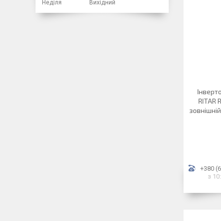
Неділя
Вихідний
Інверт
RITAR 
зовнішній
+380 (6
з 10