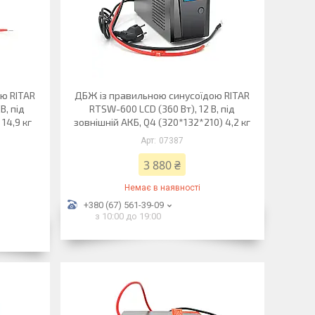
ю RITAR
ДБЖ із правильною синусоїдою RITAR
В, під
RTSW-600 LCD (360 Вт), 12 В, під
14,9 кг
зовнішній АКБ, Q4 (320*132*210) 4,2 кг
07387
3 880 ₴
Немає в наявності
+380 (67) 561-39-09
з 10:00 до 19:00