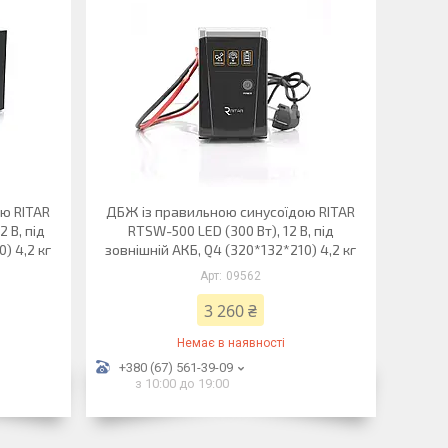
ю RITAR
ДБЖ із правильною синусоїдою RITAR
 В, під
RTSW-500 LED (300 Вт), 12 В, під
) 4,2 кг
зовнішній АКБ, Q4 (320*132*210) 4,2 кг
09562
3 260 ₴
Немає в наявності
+380 (67) 561-39-09
з 10:00 до 19:00