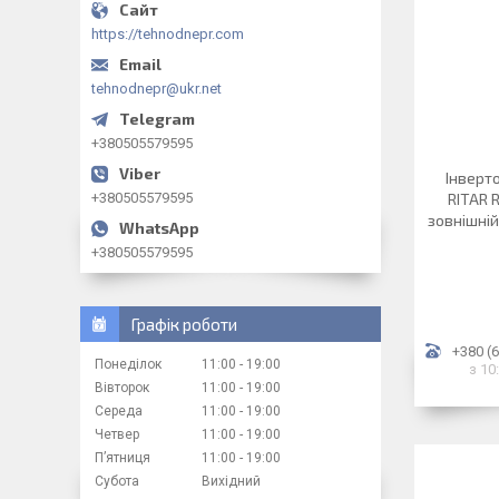
https://tehnodnepr.com
tehnodnepr@ukr.net
+380505579595
Інверт
+380505579595
RITAR 
зовнішній
+380505579595
Графік роботи
+380 (6
Понеділок
11:00
19:00
з 10
Вівторок
11:00
19:00
Середа
11:00
19:00
Четвер
11:00
19:00
Пʼятниця
11:00
19:00
Субота
Вихідний