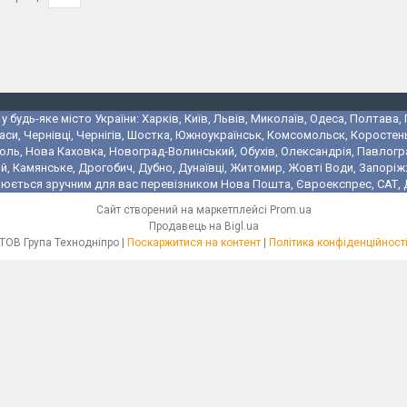
 будь-яке місто України: Харків, Київ, Львів, Миколаїв, Одеса, Полтава,
аси, Чернівці, Чернігів, Шостка, Южноукраїнськ, Комсомольск, Коростень
поль, Нова Каховка, Новоград-Волинський, Обухів, Олександрія, Павлогр
 Камянське, Дрогобич, Дубно, Дунаївці, Житомир, Жовті Води, Запоріжжя,
юється зручним для вас перевізником Нова Пошта, Євроекспрес, САТ, Де
Сайт створений на маркетплейсі
Prom.ua
Продавець на Bigl.ua
ТОВ Група Технодніпро |
Поскаржитися на контент
|
Політика конфіденційност