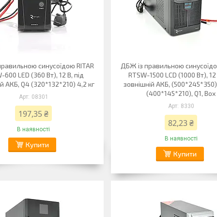
правильною синусоїдою RITAR
ДБЖ із правильною синусоїдо
600 LED (360 Вт), 12 В, під
RTSW-1500 LCD (1000 Вт), 12 
й АКБ, Q4 (320*132*210) 4,2 кг
зовнішній АКБ, (500*245*350) 
(400*145*210), Q1, Box
08301
8330
197,35 ₴
82,23 ₴
В наявності
В наявності
Купити
Купити