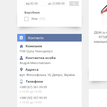
Виробник
Ritar
12
ДБЖ із 
RTSW-
Контакти
зовнішні
ТОВ Група Технодніпро
Андрій Миколайович
вул. Філософська, 16, Дніпро, Україна
+380 (67) 561-39-09
з 10:00 до 19:00
+380 (50) 557-95-95
з 10:00 до 19:00