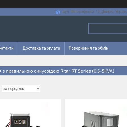
вул. Філософська, 16, Дніпро, Україн
онтакти
Доставка та оплата
Повернення та обмін
 з правильною синусоїдою Ritar RT Series (0.5-5KVA)