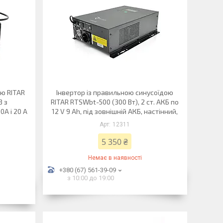
ю RITAR
Інвертор із правильною синусоїдою
В з
RITAR RTSWbt-500 (300 Вт), 2 ст. АКБ по
A і 20 A
12 V 9 Ah, під зовнішній АКБ, настінний,
12311
5 350 ₴
Немає в наявності
+380 (67) 561-39-09
з 10:00 до 19:00