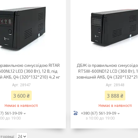
правильною синусоїдою RITAR
ДБЖ із правильною синусоїдо
0NL12 LED (360 Вт), 12 В, під
RTSW-600ND12 LCD (360 Вт), 12
й АКБ, Q4 (320*132*210) 4,2 кг
зовнішній АКБ, Q4 (320*132*210
28947
28948
3 600 ₴
3 888 ₴
Немає в наявності
Немає в наявності
7) 561-39-09
+380 (67) 561-39-09
:00 до 19:00
з 10:00 до 19:00