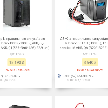
ор із правильною синусоїдою
ДБЖ із правильною синусоїдо
RTSW-3000 (2100 Вт),48В, під
RTSW-500 LCD (300 Вт), 12 В
 АКБ, Q1 (535*340*495) 22,9 кг (
зовнішній АКБ, Q4 (320*132*210
12309
11753
15 190 ₴
3 540 ₴
Немає в наявності
Немає в наявності
7) 561-39-09
+380 (67) 561-39-09
:00 до 19:00
з 10:00 до 19:00