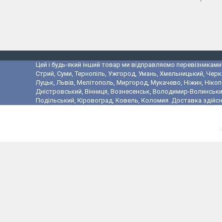
Цей і будь-який інший товар ми відправляємо перевізниками у
Стрий, Суми, Тернопіль, Ужгород, Умань, Хмельницький, Черк
Луцьк, Львів, Мелітополь, Миргород, Мукачево, Ніжин, Ніко
Дністровський, Вінниця, Вознесенськ, Володимир-Волинський,
Подільський, Кіровоград, Ковель, Коломия. Доставка здійсн