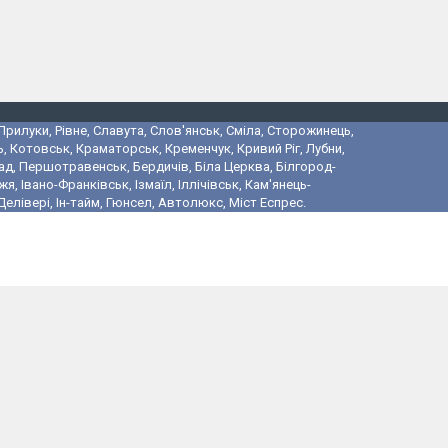
 Прилуки, Рівне, Славута, Слов'янськ, Сміла, Сторожинець,
, Котовськ, Краматорськ, Кременчук, Кривий Ріг, Лубни,
ад, Першотравенськ, Бердичів, Біла Церква, Білгород-
 Івано-Франківськ, Ізмаїл, Іллічівськ, Кам'янець-
лівері, Ін-тайм, Гюнсел, Автолюкс, Міст Еспрес.
і