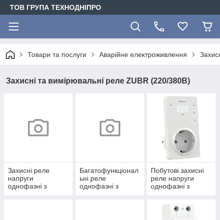
ТОВ ГРУПА ТЕХНОДНІПРО
Товари та послуги
Аварійне електроживлення
Захисн
Захисні та вимірювальні реле ZUBR (220/380В)
Захисні реле
Багатофункціонал
Побутові захисні
напруги
ьні реле
реле напруги
однофазні з
однофазні з
однофазні з
контролем за
контролем за
контролем за
напругою
напругою, струму,
напругою
потужності