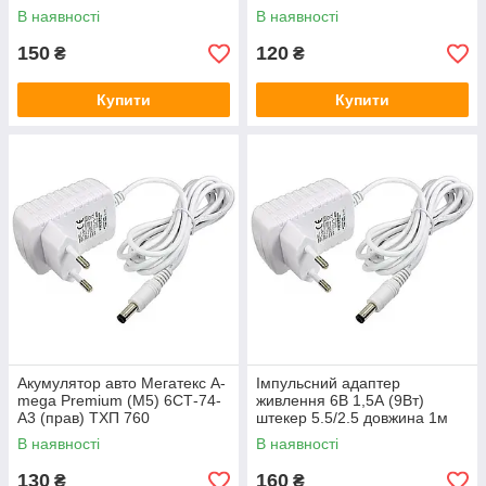
Q50, White
В наявності
В наявності
150
120
₴
₴
Купити
Купити
Акумулятор авто Мегатекс A-
Імпульсний адаптер
mega Premium (M5) 6СТ-74-
живлення 6В 1,5А (9Вт)
А3 (прав) ТХП 760
штекер 5.5/2.5 довжина 1м
В наявності
В наявності
130
160
₴
₴