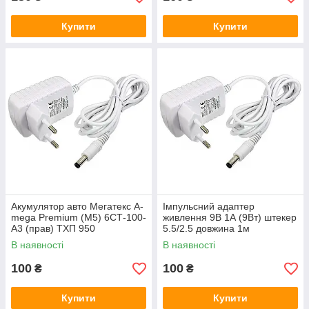
Купити
Купити
Акумулятор авто Мегатекс A-
Імпульсний адаптер
mega Premium (M5) 6СТ-100-
живлення 9В 1А (9Вт) штекер
А3 (прав) ТХП 950
5.5/2.5 довжина 1м
В наявності
В наявності
100
100
₴
₴
Купити
Купити