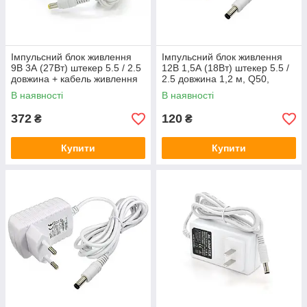
Імпульсний блок живлення
Імпульсний блок живлення
9В 3А (27Вт) штекер 5.5 / 2.5
12В 1,5А (18Вт) штекер 5.5 /
довжина + кабель живлення
2.5 довжина 1,2 м, Q50,
1,2 м, Q50, White
White
В наявності
В наявності
372
120
₴
₴
Купити
Купити