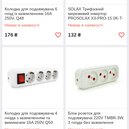
Колодка для подовжувача 6
SOLAX Трифазний
гнізд із заземленням 16A
мережевий інвертор
250V, Q48
PROSOLAX X3-PRO-15.0K-T-
D
Немає в наявності
Немає в наявності
176
132
₴
₴
Колодка для подовжувача 4
Блок розеток для
гнізда з заземленням та
подовжувача 220V TMBR-3W,
вимикачем 16A 250V Q50
3 гнізда без заземлення
Q200