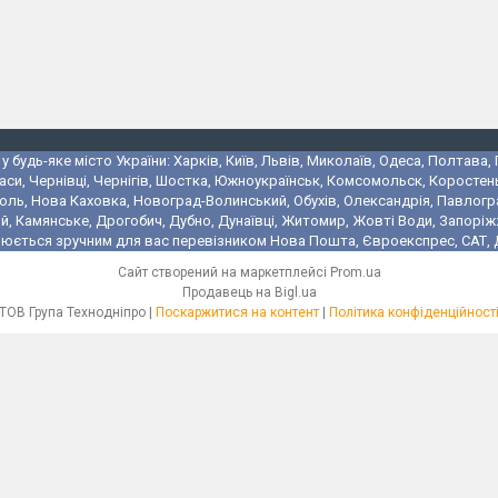
 будь-яке місто України: Харків, Київ, Львів, Миколаїв, Одеса, Полтава,
аси, Чернівці, Чернігів, Шостка, Южноукраїнськ, Комсомольск, Коростень
поль, Нова Каховка, Новоград-Волинський, Обухів, Олександрія, Павлогр
 Камянське, Дрогобич, Дубно, Дунаївці, Житомир, Жовті Води, Запоріжжя,
юється зручним для вас перевізником Нова Пошта, Євроекспрес, САТ, Де
Сайт створений на маркетплейсі
Prom.ua
Продавець на Bigl.ua
ТОВ Група Технодніпро |
Поскаржитися на контент
|
Політика конфіденційност