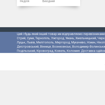
Неділя
Вихідний
Цей і будь-який інший товар ми відправляємо перевізниками у
Стрий, Суми, Тернопіль, Ужгород, Умань, Хмельницький, Черк
Луцьк, Львів, Мелітополь, Миргород, Мукачево, Ніжин, Ніко
Дністровський, Вінниця, Вознесенськ, Володимир-Волинський,
Подільський, Кіровоград, Ковель, Коломия. Доставка здійсн