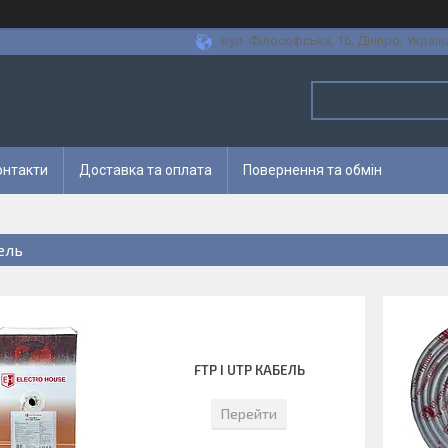
вул. Філософська, 16, Дніпро, Україн
онтакти
Доставка та оплата
Повернення та обмін
ель
FTP І UTP КАБЕЛЬ
Перейти