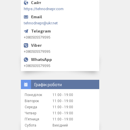
https://tehnodnepr.com
tehnodnepr@ukr.net
+380505579595
+380505579595
+380505579595
Графік роботи
Понеділок
11:00
19:00
Вівторок
11:00
19:00
Середа
11:00
19:00
Четвер
11:00
19:00
Пʼятниця
11:00
19:00
Субота
Вихідний