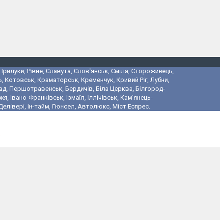
 Прилуки, Рівне, Славута, Слов'янськ, Сміла, Сторожинець,
, Котовськ, Краматорськ, Кременчук, Кривий Ріг, Лубни,
ад, Першотравенськ, Бердичів, Біла Церква, Білгород-
 Івано-Франківськ, Ізмаїл, Іллічівськ, Кам'янець-
лівері, Ін-тайм, Гюнсел, Автолюкс, Міст Еспрес.
і