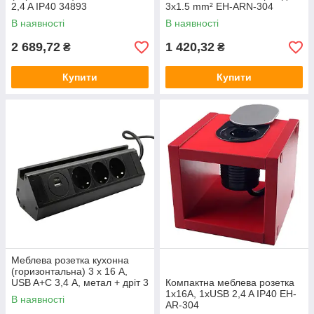
2,4 A IP40 34893
3x1.5 mm² EH-ARN-304
В наявності
В наявності
2 689,72
1 420,32
₴
₴
Купити
Купити
Меблева розетка кухонна
(горизонтальна) 3 x 16 А,
USB A+C 3,4 А, метал + дріт 3
Компактна меблева розетка
x 1.5 mm2 EH-AR-308
1х16А, 1хUSB 2,4 A IP40 EH-
В наявності
AR-304