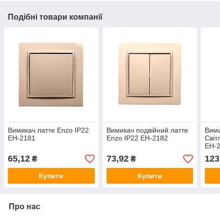
Подібні товари компанії
Вимикач латте Enzo IP22
Вимикач подвійний латте
Вими
EH-2181
Enzo IP22 EH-2182
Світ
EH-
65,12
73,92
123
₴
₴
Купити
Купити
Про нас