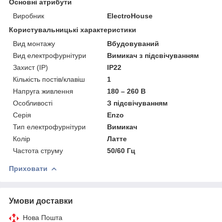
Основні атрибути
Виробник
ElectroHouse
Користувальницькі характеристики
Вид монтажу
Вбудовуваний
Вид електрофурнітури
Вимикач з підсвічуванням
Захист (IP)
IP22
Кількість постів/клавіш
1
Напруга живлення
180 – 260 В
Особливості
З підсвічуванням
Серія
Enzo
Тип електрофурнітури
Вимикач
Колір
Латте
Частота струму
50/60 Гц
Приховати
Умови доставки
Нова Пошта