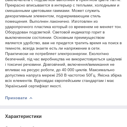
Прекрасно вписывается в интерьер с теплыми, холодными и
смешанными цветовыми гаммами. Может служить
декоративным элементом, подчеркивающим стиль
помещения. Выполнен лаконично. Изготовлен из
ударопрочного пластика который со временем не меняет тон.
Оборудован подсветкой. Световой индикатор горит в
выключенном состоянии. Основным преимуществом
является удобство, вам не придется тратить время на поиск в
темноте, всегда знаете есть ли напряжение в сети.
Практически не потребляет электроэнергии. Екологічно
безпечний, під час виробництва не використовуються шкідливі
і токсичні речовини. Довговічний, включення/вимикання не
впливає на ресурс роботи, до 40 000 циклів. Максимально
допустима напруга мережі 250 В частотою 50Гц. Якісна збірка
всіх елементів. Відповідає європейським стандартам і має
Український сертифікат якості.
Приховати
Характеристики