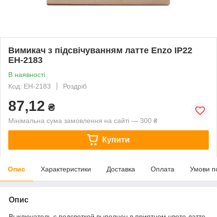
Вимикач з підсвічуванням латте Enzo IP22
EH-2183
В наявності
Код: EH-2183
Роздріб
87,12
₴
Мінімальна сума замовлення на сайті — 300 ₴
Купити
Опис
Характеристики
Доставка
Оплата
Умови п
Опис
Выключатель с подсветкой выполнен в приятном цвете латте.