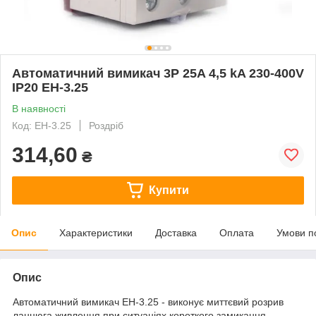
Автоматичний вимикач 3P 25A 4,5 kA 230-400V
IP20 EH-3.25
В наявності
Код: EH-3.25
Роздріб
314,60
₴
Купити
Опис
Характеристики
Доставка
Оплата
Умови п
Опис
Автоматичний вимикач EH-3.25 - виконує миттєвий розрив
ланцюга живлення при ситуаціях короткого замикання,