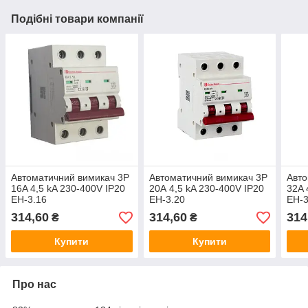
Подібні товари компанії
Автоматичний вимикач 3P
Автоматичний вимикач 3P
Авто
16A 4,5 kA 230-400V IP20
20А 4,5 kA 230-400V IP20
32A 
EH-3.16
EH-3.20
EH-3
314,60
314,60
314
₴
₴
Купити
Купити
Про нас