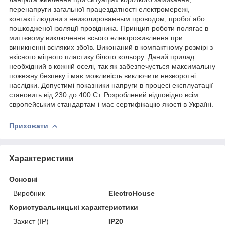
перенапруги загальної працездатності електромережі,
контакті людини з неизолированным проводом, пробої або
пошкодженої ізоляції провідника. Принцип роботи полягає в
миттєвому виключення всього електроживлення при
виникненні всіляких збоїв. Виконаний в компактному розмірі з
якісного міцного пластику білого кольору. Даний прилад
необхідний в кожній оселі, так як забезпечується максимальну
пожежну безпеку і має можливість виключити незворотні
наслідки. Допустимі показники напруги в процесі експлуатації
становить від 230 до 400 Ст. Розроблений відповідно всім
європейським стандартам і має сертифікацію якості в Україні.
Приховати
Характеристики
Основні
Виробник
ElectroHouse
Користувальницькі характеристики
Захист (IP)
IP20