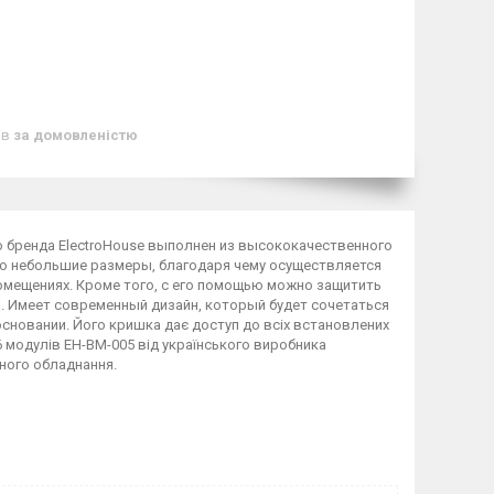
ів
за домовленістю
о бренда ElectroHouse выполнен из высококачественного
о небольшие размеры, благодаря чему осуществляется
омещениях. Кроме того, с его помощью можно защитить
. Имеет современный дизайн, который будет сочетаться
сновании. Його кришка дає доступ до всіх встановлених
-6 модулів EH-BM-005 від українського виробника
ного обладнання.