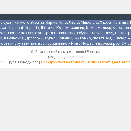
 будь-яке місто України: Харків, Київ, Львів, Миколаїв, Одеса, Полтава,
аси, Чернівці, Чернігів, Шостка, Южноукраїнськ, Комсомольск, Коростень
поль, Нова Каховка, Новоград-Волинський, Обухів, Олександрія, Павлогр
 Камянське, Дрогобич, Дубно, Дунаївці, Житомир, Жовті Води, Запоріжжя,
юється зручним для вас перевізником Нова Пошта, Євроекспрес, САТ, Де
Сайт створений на маркетплейсі
Prom.ua
Продавець на Bigl.ua
ТОВ Група Технодніпро |
Поскаржитися на контент
|
Політика конфіденційност