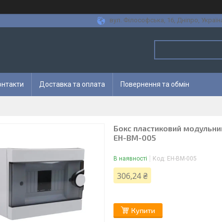
вул. Філософська, 16, Дніпро, Україн
онтакти
Доставка та оплата
Повернення та обмін
Бокс пластиковий модульний
EH-BM-005
В наявності
Код:
EH-BM-005
306,24 ₴
Купити