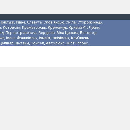
 Прилуки, Рівне, Славута, Слов'янськ, Сміла, Сторожинець,
, Котовськ, Краматорськ, Кременчук, Кривий Ріг, Лубни,
ад, Першотравенськ, Бердичів, Біла Церква, Білгород-
 Івано-Франківськ, Ізмаїл, Іллічівськ, Кам'янець-
лівері, Ін-тайм, Гюнсел, Автолюкс, Міст Еспрес.
і