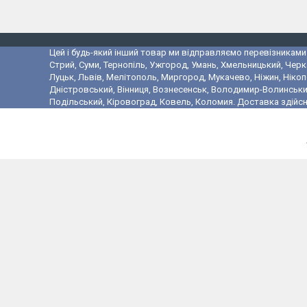
Цей і будь-який інший товар ми відправляємо перевізниками у
Стрий, Суми, Тернопіль, Ужгород, Умань, Хмельницький, Черк
Луцьк, Львів, Мелітополь, Миргород, Мукачево, Ніжин, Ніко
Дністровський, Вінниця, Вознесенськ, Володимир-Волинський,
Подільський, Кіровоград, Ковель, Коломия. Доставка здійсн