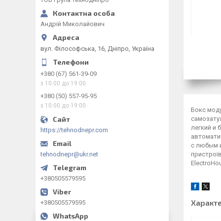
Андрій Миколайович
вул. Філософська, 16, Дніпро, Україна
+380 (67) 561-39-09
з 10:00 до 19:00
+380 (50) 557-95-95
з 10:00 до 19:00
Бокс моду
самозату
легкий и
https://tehnodnepr.com
автомати
с любым и
tehnodnepr@ukr.net
пристроїв
ElectroHo
+380505579595
Характ
+380505579595