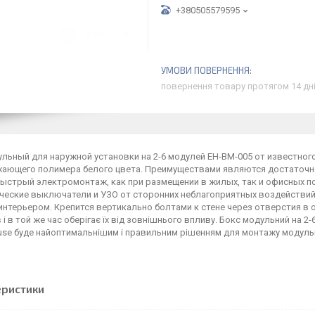
+380505579595
повернення товару протягом 14 дн
льный для наружной установки на 2-6 модулей EH-BM-005 от известног
хающего полимера белого цвета. Преимуществами являются достаточн
 быстрый электромонтаж, как при размещении в жилых, так и офисных п
ческие выключатели и УЗО от сторонних неблагоприятных воздействий
нтерьером. Крепится вертикально болтами к стене через отверстия в о
 і в той же час оберігає їх від зовнішнього впливу. Бокс модульний на 2
use буде найоптимальнішим і правильним рішенням для монтажу модуль
еристики