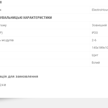
І
к
ElectroHou
УВАЛЬНИЦЬКІ ХАРАКТЕРИСТИКИ
тажу
Зовнішній
P)
IP20
ь модулів
2-6
145х189х1
Щит
Білий
ація для замовлення
24 ₴