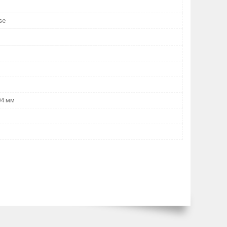
se
04 мм