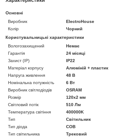
Характеристики
Основні
Виробник
ElectroHouse
Колір
Чорний
Користувальницькі характеристики
Вологозахищений
Немає
Гарантія
24 місяці
Захист (IP)
IP22
Матеріал корпусу
Алюміній + пластик
Напруга живлення
48 В
Номінальна потужність
6 Вт
Виробник світлодіодів
OSRAM
Розмір
120х2 мм
Світловий потік
510 Лм
Температура світіння
400000K
Тип
Світильник
Тип діода
COB
Тип світильника
Трековий