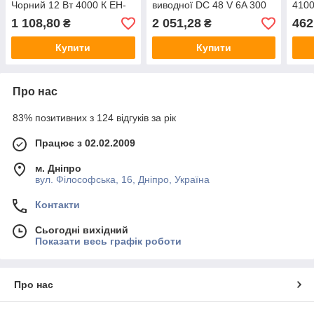
Чорний 12 Вт 4000 К EH-
виводної DC 48 V 6A 300
410
TMLS-12W
Вт EH-TDRE-300W
20B
1 108,80
2 051,28
462
₴
₴
Купити
Купити
Про нас
83% позитивних з 124 відгуків за рік
Працює з 02.02.2009
м. Дніпро
вул. Філософська, 16, Дніпро, Україна
Контакти
Сьогодні вихідний
Показати весь графік роботи
Про нас