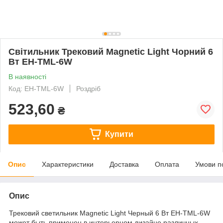
Світильник Трековий Маgnetic Light Чорний 6
Вт EH-TML-6W
В наявності
Код: EH-TML-6W
Роздріб
523,60
₴
Купити
Опис
Характеристики
Доставка
Оплата
Умови п
Опис
Трековий светильник Маgnetic Light Черный 6 Вт EH-TML-6W
может быть применен в интерьерном дизайне различных