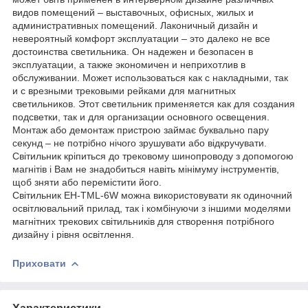
видов помещений – выставочных, офисных, жилых и
административных помещений. Лаконичный дизайн и
невероятный комфорт эксплуатации – это далеко не все
достоинства светильника. Он надежен и безопасен в
эксплуатации, а также экономичен и неприхотлив в
обслуживании. Может использоваться как с накладными, так
и с врезными трековыми рейками для магнитных
светильников. Этот светильник применяется как для создания
подсветки, так и для организации основного освещения.
Монтаж або демонтаж пристрою займає буквально пару
секунд – не потрібно нічого зрушувати або відкручувати.
Світильник кріпиться до трековому шинопроводу з допомогою
магнітів і Вам не знадобиться навіть мінімуму інструментів,
щоб зняти або перемістити його.
Світильник EH-TML-6W можна використовувати як одиночний
освітлювальний прилад, так і комбінуючи з іншими моделями
магнітних трекових світильників для створення потрібного
дизайну і рівня освітлення.
Приховати