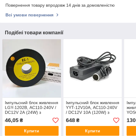
Повернення товару впродовж 14 днів за домовленістю
Всі умови повернення
Подібні товари компанії
Імпульсний блок живлення
Імпульсний блок живлення
Імпу
LGY-1202В, AC110-240V /
YYT-12V10А, AC110-240V
живл
DC12V 2А (24W) з
/ DC12V 10А (120W) з
YOS
прикурювачем
прикурювачем + каб.
штек
46,05
648
130
₴
₴
живлення
0,9 
Купити
Купити