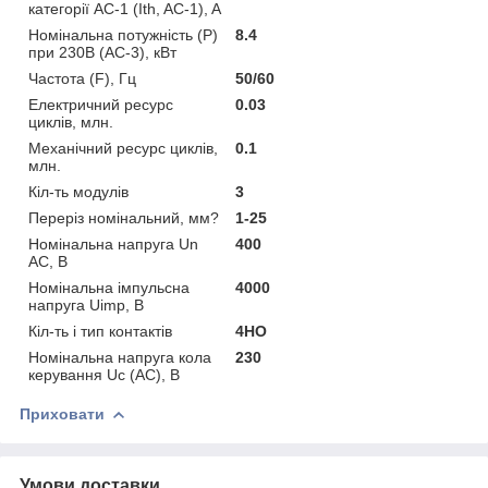
категорії AC-1 (Ith, AC-1), A
Номінальна потужність (Р)
8.4
при 230В (AC-3), кВт
Частота (F), Гц
50/60
Електричний ресурс
0.03
циклів, млн.
Механічний ресурс циклів,
0.1
млн.
Кіл-ть модулів
3
Переріз номінальний, мм?
1-25
Номінальна напруга Un
400
AC, В
Номінальна імпульсна
4000
напруга Uimp, В
Кіл-ть і тип контактів
4НО
Номінальна напруга кола
230
керування Uс (AC), В
Приховати
Умови доставки