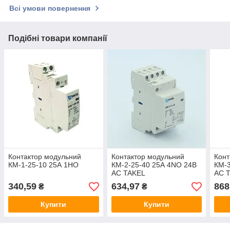
Всі умови повернення
Подібні товари компанії
Контактор модульний
Контактор модульний
Конт
КМ-1-25-10 25А 1НО
КМ-2-25-40 25А 4NO 24В
КМ-3
AC TAKEL
AC 
340,59
634,97
868
₴
₴
Купити
Купити