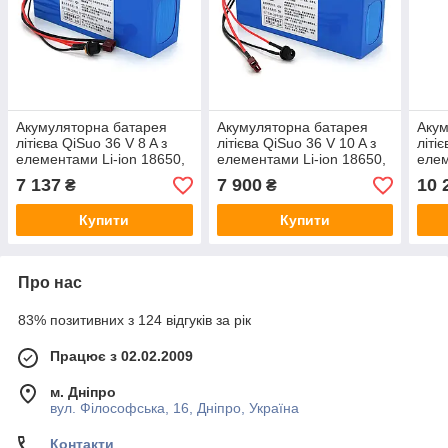
Акумуляторна батарея
Акумуляторна батарея
Акум
літієва QiSuo 36 V 8 A з
літієва QiSuo 36 V 10 A з
літі
елементами Li-ion 18650,
елементами Li-ion 18650,
елем
DC: 5.5x2.1мама + роз'єм
DC: 5.5x2.1мама + роз'єм
DC: 
7 137
7 900
10 
₴
₴
T-2HQma
T-2HQma
T-2
Купити
Купити
Про нас
83% позитивних з 124 відгуків за рік
Працює з 02.02.2009
м. Дніпро
вул. Філософська, 16, Дніпро, Україна
Контакти