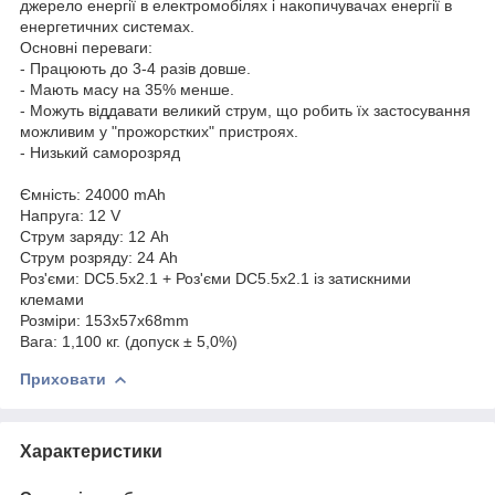
джерело енергії в електромобілях і накопичувачах енергії в
енергетичних системах.
Основні переваги:
- Працюють до 3-4 разів довше.
- Мають масу на 35% менше.
- Можуть віддавати великий струм, що робить їх застосування
можливим у "прожорстких" пристроях.
- Низький саморозряд
Ємність: 24000 mAh
Напруга: 12 V
Струм заряду: 12 Ah
Струм розряду: 24 Ah
Роз'єми: DC5.5x2.1 + Роз'єми DC5.5x2.1 із затискними
клемами
Розміри: 153х57х68mm
Вага: 1,100 кг. (допуск ± 5,0%)
Приховати
Характеристики