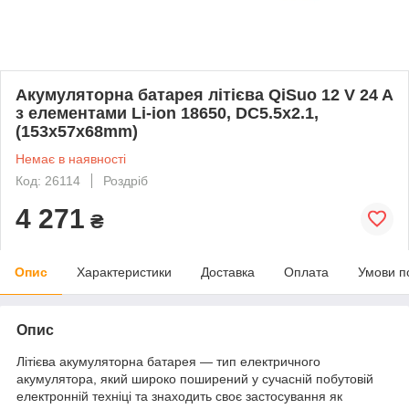
Акумуляторна батарея літієва QiSuo 12 V 24 A
з елементами Li-ion 18650, DC5.5x2.1,
(153x57x68mm)
Немає в наявності
Код: 26114
Роздріб
4 271
₴
Опис
Характеристики
Доставка
Оплата
Умови п
Опис
Літієва акумуляторна батарея — тип електричного
акумулятора, який широко поширений у сучасній побутовій
електронній техніці та знаходить своє застосування як