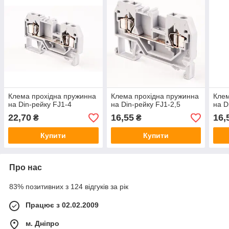
Клема прохідна пружинна
Клема прохідна пружинна
Клем
на Din-рейку FJ1-4
на Din-рейку FJ1-2,5
на D
22,70
16,55
16,
₴
₴
Купити
Купити
Про нас
83% позитивних з 124 відгуків за рік
Працює з 02.02.2009
м. Дніпро