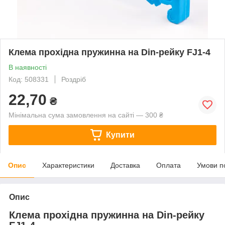
Клема прохідна пружинна на Din-рейку FJ1-4
В наявності
Код: 508331
Роздріб
22,70
₴
Мінімальна сума замовлення на сайті — 300 ₴
Купити
Опис
Характеристики
Доставка
Оплата
Умови п
Опис
Клема прохідна пружинна на Din-рейку