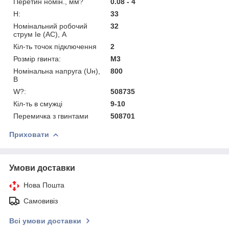
Перетин номін., мм?
0.08 - 4
H:
33
Номінальний робочий
32
струм Ie (AC), А
Кіл-ть точок підключення
2
Розмір гвинта:
М3
Номінальна напруга (Uн),
800
В
W?:
508735
Кіл-ть в смужці
9-10
Перемичка з гвинтами
508701
Приховати
Умови доставки
Нова Пошта
Самовивіз
Всі умови доставки