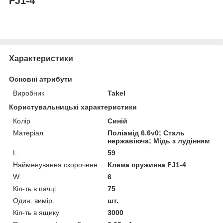
FJ1-4
Характеристики
Основні атрибути
Виробник
Takel
Користувальницькі характеристики
Колір
Синій
Матеріал
Поліамід 6.6v0; Сталь
нержавіюча; Мідь з лудінням
L:
59
Найменування скорочене
Клема пружинна FJ1-4
W:
6
Кіл-ть в пачці
75
Один. вимір.
шт.
Кіл-ть в ящику
3000