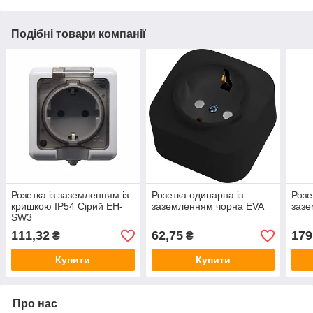
Подібні товари компанії
Розетка із заземленням із
Розетка одинарна із
Розе
кришкою IP54 Сірий EH-
заземленням чорна EVA
зазе
SW3
111,32
62,75
179
₴
₴
Купити
Купити
Про нас