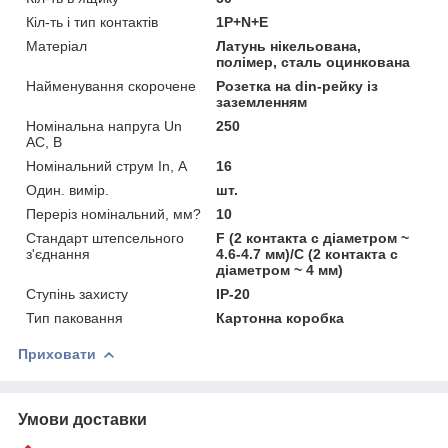
Кіл-ть і тип контактів
1P+N+E
Матеріал
Латунь нікельована,
полімер, сталь оцинкована
Найменування скорочене
Розетка на din-рейку із
заземленням
Номінальна напруга Un
250
AC, В
Номінальний струм In, А
16
Один. вимір.
шт.
Переріз номінальний, мм?
10
Стандарт штепсельного
F (2 контакта с діаметром ~
з'єднання
4.6-4.7 мм)/С (2 контакта с
діаметром ~ 4 мм)
Ступінь захисту
IP-20
Тип паковання
Картонна коробка
Приховати
Умови доставки