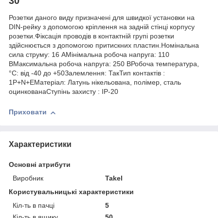
30
Розетки даного виду призначені для швидкої установки на
DIN-рейку з допомогою кріплення на задній стінці корпусу
розетки.Фіксація проводів в контактній групі розетки
здійснюється з допомогою притискних пластин.Номінальна
сила струму: 16 АМінімальна робоча напруга: 110
ВМаксимальна робоча напруга: 250 ВРобоча температура,
°C: від -40 до +50Залемлення: ТакТип контактів :
1P+N+EМатеріал: Латунь нікельована, полімер, сталь
оцинкованаСтупінь захисту : IP-20
Приховати
Характеристики
Основні атрибути
Виробник
Takel
Користувальницькі характеристики
Кіл-ть в пачці
5
Кіл-ть в ящику
50