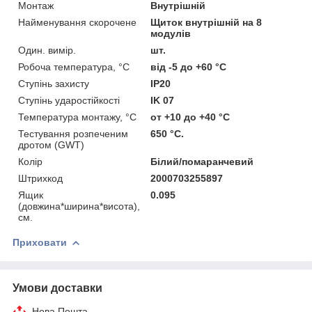
Монтаж
Внутрішній
Найменування скорочене
Щиток внутрішній на 8
модулів
Один. вимір.
шт.
Робоча температура, °C
від -5 до +60 °C
Ступінь захисту
IP20
Ступінь ударостійкості
IK 07
Температура монтажу, °C
от +10 до +40 °С
Тестування розпеченим
650 °С.
дротом (GWT)
Колір
Білий/помаранчевий
Штрихкод
2000703255897
Ящик
0.095
(довжина*ширина*висота),
см.
Приховати
Умови доставки
Нова Пошта