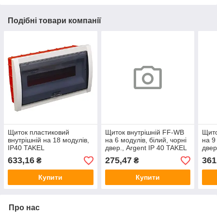
Подібні товари компанії
Щиток пластиковий
Щиток внутрішній FF-WB
Щито
внутрішній на 18 модулів,
на 6 модулів, білий, чорні
на 9
IP40 TAKEL
двер., Argent IP 40 TAKEL
двер
633,16
275,47
361
₴
₴
Купити
Купити
Про нас