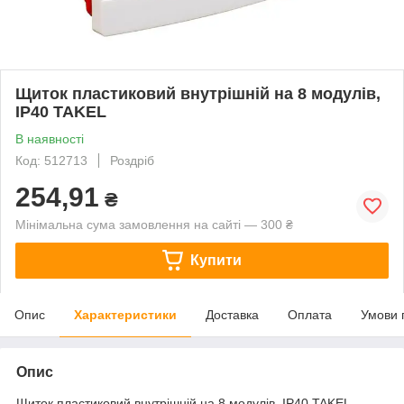
Щиток пластиковий внутрішній на 8 модулів,
IP40 TAKEL
В наявності
Код: 512713
Роздріб
254,91
₴
Мінімальна сума замовлення на сайті — 300 ₴
Купити
Опис
Характеристики
Доставка
Оплата
Умови 
Опис
Щиток пластиковий внутрішній на 8 модулів, IP40 TAKEL