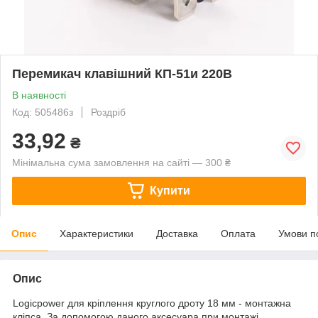
Перемикач клавішний КП-51и 220В
В наявності
Код: 505486з
Роздріб
33,92
₴
Мінімальна сума замовлення на сайті — 300 ₴
Купити
Опис
Характеристики
Доставка
Оплата
Умови п
Опис
Logicpower для кріплення круглого дроту 18 мм - монтажна
кліпса. За допомогою даного аксесуара при монтажі