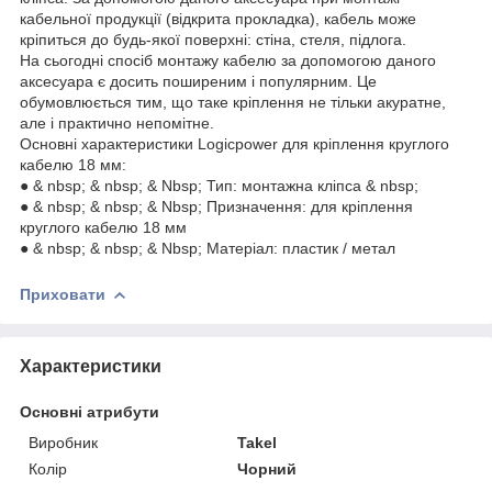
кабельної продукції (відкрита прокладка), кабель може
кріпиться до будь-якої поверхні: стіна, стеля, підлога.
На сьогодні спосіб монтажу кабелю за допомогою даного
аксесуара є досить поширеним і популярним. Це
обумовлюється тим, що таке кріплення не тільки акуратне,
але і практично непомітне.
Основні характеристики Logicpower для кріплення круглого
кабелю 18 мм:
● & nbsp; & nbsp; & Nbsp; Тип: монтажна кліпса & nbsp;
● & nbsp; & nbsp; & Nbsp; Призначення: для кріплення
круглого кабелю 18 мм
● & nbsp; & nbsp; & Nbsp; Матеріал: пластик / метал
Приховати
Характеристики
Основні атрибути
Виробник
Takel
Колір
Чорний