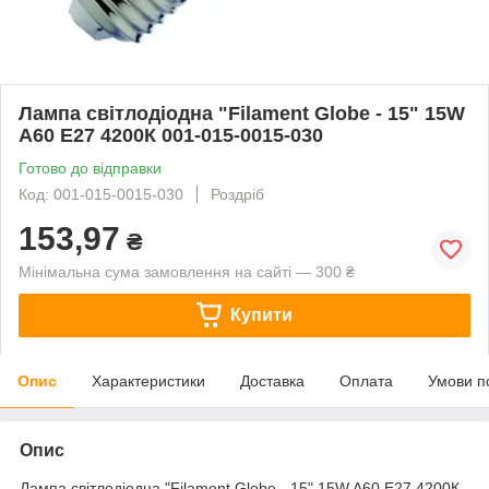
Лампа світлодіодна "Filament Globe - 15" 15W
A60 Е27 4200К 001-015-0015-030
Готово до відправки
Код: 001-015-0015-030
Роздріб
153,97
₴
Мінімальна сума замовлення на сайті — 300 ₴
Купити
Опис
Характеристики
Доставка
Оплата
Умови п
Опис
Лампа світлодіодна "Filament Globe - 15" 15W A60 Е27 4200К