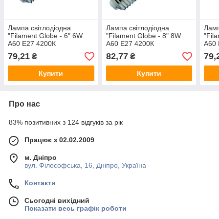
Лампа світлодіодна
Лампа світлодіодна
Ламп
"Filament Globe - 6" 6W
"Filament Globe - 8" 8W
"Fil
A60 Е27 4200К
A60 Е27 4200К
A60 
79,21
82,77
79,
₴
₴
Купити
Купити
Про нас
83% позитивних з 124 відгуків за рік
Працює з 02.02.2009
м. Дніпро
вул. Філософська, 16, Дніпро, Україна
Контакти
Сьогодні вихідний
Показати весь графік роботи