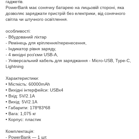
гаджетів.
PowerBank має сонячну батарею на лицьовій стороні, яка
дозволяє заряджати пристрій без електрики, від сонячного
світла чи штучного освітлення.
особливості:
- Вбудований ліхтар
- Ремінець для кріплення/перенесення,
- Індикатор рівня заряду,
- 4 вихідні роз'єми USB-A,
- Універсальний кабель для заряджання - Micro-USB, Type-C,
Lightning
Характеристики:
• Місткість: 60000mAh
• Вихідні інтерфейси: USBх4
• Вхід: 5V/2.1A
• Вихід: 5V/2.1A
• Габарити: 178*83*68
• Вага: 1,075 кг
• Корпус: пластик
Комплектація:
- PowerBank — 1 шт.