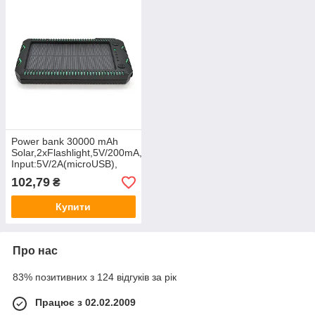
Power bank 30000 mAh
Solar,2хFlashlight,5V/200mA,
Input:5V/2A(microUSB),
Output:5V/2A(2хUSB),
102,79
₴
rubberized case,
Купити
Про нас
83% позитивних з 124 відгуків за рік
Працює з 02.02.2009