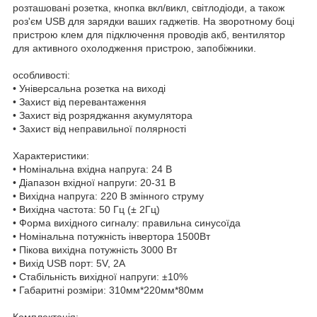
розташовані розетка, кнопка вкл/викл, світлодіоди, а також
роз'єм USB для зарядки ваших гаджетів. На зворотному боці
пристрою клем для підключення проводів акб, вентилятор
для активного охолодження пристрою, запобіжники.
особливості:
• Універсальна розетка на виході
• Захист від перевантаження
• Захист від розряджання акумулятора
• Захист від неправильної полярності
Характеристики:
• Номінальна вхідна напруга: 24 В
• Діапазон вхідної напруги: 20-31 В
• Вихідна напруга: 220 В змінного струму
• Вихідна частота: 50 Гц (± 2Гц)
• Форма вихідного сигналу: правильна синусоїда
• Номінальна потужність інвертора 1500Вт
• Пікова вихідна потужність 3000 Вт
• Вихід USB порт: 5V, 2A
• Стабільність вихідної напруги: ±10%
• Габаритні розміри: 310мм*220мм*80мм
Комплектація: