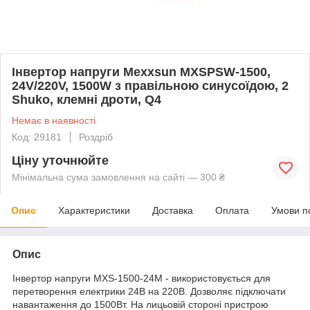
Інвертор напруги Mexxsun MXSPSW-1500,
24V/220V, 1500W з правільною синусоїдою, 2
Shuko, клемні дроти, Q4
Немає в наявності
Код: 29181
Роздріб
Ціну уточнюйте
Мінімальна сума замовлення на сайті — 300 ₴
Опис
Характеристики
Доставка
Оплата
Умови п
Опис
Інвертор напруги MXS-1500-24M - використовується для
перетворення електрики 24В на 220В. Дозволяє підключати
навантаження до 1500Вт. На лицьовій стороні пристрою