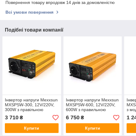
Повернення товару впродовж 14 днів за домовленістю
Всі умови повернення
Подібні товари компанії
Інвертор напруги Mexxsun
Інвертор напруги Mexxsun
Інве
MXSPSW-300, 12V/220V,
MXSPSW-600, 12V/220V,
MXS-
300W з правільною
600W з правильною
з мо
синусоїдою, 1 Shuko,
синусоїдою, 1 Shuko, 1
сину
3 710
6 750
1 2
₴
₴
клемні дроти, Q8
USB, клемні дроти, Q8
клем
Купити
Купити