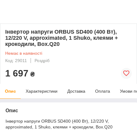
Інвертор напруги ORBUS SD400 (400 Вт),
12/220 V, approximated, 1 Shuko, клеями +
крокодили, Box.Q20
Немає в наявності
Код: 29011
Роздріб
1 697
₴
Опис
Характеристики
Доставка
Оплата
Умови п
Опис
Інвертор напруги ORBUS SD400 (400 Вт), 12/220 V,
approximated, 1 Shuko, клеями + крокодили, Box.Q20