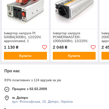
Інвертор напруги PI
Інвертор напруги
Інве
500ВА(300Вт), 12/220V,
POWERMASTER-
2000
approximated, 1
1000(600Вт), 12/220V,
appr
універсальна розетка,
approximated, 1
унів
1 130
2 048
2 4
₴
₴
клем + крокодили+АЗУ
універсальна розетка,
клем
клем + крокодили, Box
Купити
Купити
Про нас
83% позитивних з 124 відгуків за рік
Працює з 02.02.2009
м. Дніпро
вул. Філософська, 16, Дніпро, Україна