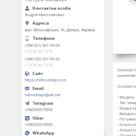
Андрій Миколайович
вул. Філософська, 16, Дніпро, Україна
+380 (67) 561-39-09
з 10:00 до 19:00
+380 (50) 557-95-95
з 10:00 до 19:00
Demuda DM
рішенням 
https://tehnodnepr.com
Основні х
tehnodnepr@ukr.net
- Модель
- Тип: Ін
- Вхідна н
+380505579595
- Вихідна 
- Потужні
+380505579595
- Кількіс
- Кількіст
- Додатк