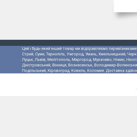
Цей і будь-який інший товар ми відправляємо перевізниками у
Стрий, Суми, Тернопіль, Ужгород, Умань, Хмельницький, Черк
Луцьк, Львів, Мелітополь, Миргород, Мукачево, Ніжин, Ніко
Дністровський, Вінниця, Вознесенськ, Володимир-Волинський,
Подільський, Кіровоград, Ковель, Коломия. Доставка здійсн