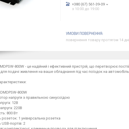
+380 (67) 561-39-09
з 10:00 до 19:00
повернення товару протягом 14 дн
DPSW-800W - це надійний і ефективний пристрій, що перетворює постійн
для подачі живлення на ваше обладнання під час поїздок на автомобіль, 
арактеристики:
: DMDPSW-800W
вертор напруги з правильною синусоїдою
апруга: 12В
напруга: 220В
сть: 800 Вт
ть розеток: 1 універсальна розетка
ь USB-портів: 2
ові комплектуючі: клеммные провода для підключення