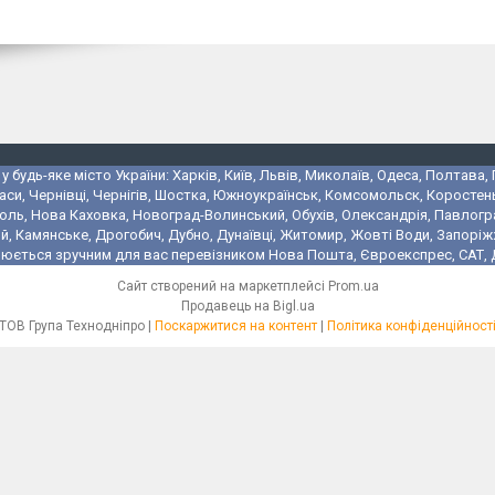
 будь-яке місто України: Харків, Київ, Львів, Миколаїв, Одеса, Полтава,
аси, Чернівці, Чернігів, Шостка, Южноукраїнськ, Комсомольск, Коростень
поль, Нова Каховка, Новоград-Волинський, Обухів, Олександрія, Павлогр
 Камянське, Дрогобич, Дубно, Дунаївці, Житомир, Жовті Води, Запоріжжя,
юється зручним для вас перевізником Нова Пошта, Євроекспрес, САТ, Де
Сайт створений на маркетплейсі
Prom.ua
Продавець на Bigl.ua
ТОВ Група Технодніпро |
Поскаржитися на контент
|
Політика конфіденційност