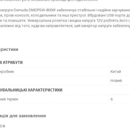
напруги Demuda DMDPSW-800W забезпечує стабільне і надійне харчуван
и, ігрові консолі, холодильники та інші пристрої. Вбудовані USB-порти 
 та планшети. Універсальна розетка і вхідна напруга 12V роблять його 
залежно від того, куди ви направляєтеся, цей інвертор напруги забезпеч
еристики
І АТРИБУТИ
виробник
Китай
Новий
УВАЛЬНИЦЬКІ ХАРАКТЕРИСТИКИ
ний термін
6
ація для замовлення
0 ₴