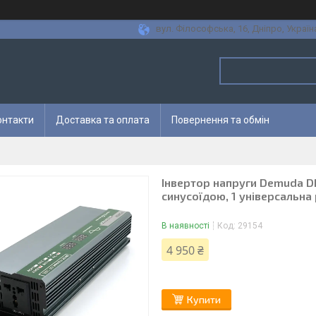
вул. Філософська, 16, Дніпро, Україн
онтакти
Доставка та оплата
Повернення та обмін
Інвертор напруги Demuda 
синусоїдою, 1 універсальна 
В наявності
Код:
29154
4 950 ₴
Купити