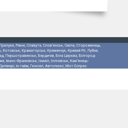
 Прилуки, Рівне, Славута, Слов'янськ, Сміла, Сторожинець,
, Котовськ, Краматорськ, Кременчук, Кривий Ріг, Лубни,
ад, Першотравенськ, Бердичів, Біла Церква, Білгород-
 Івано-Франківськ, Ізмаїл, Іллічівськ, Кам'янець-
лівері, Ін-тайм, Гюнсел, Автолюкс, Міст Еспрес.
і