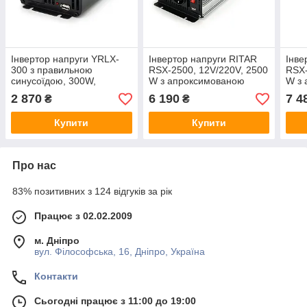
Інвертор напруги YRLX-
Інвертор напруги RITAR
Інве
300 з правильною
RSX-2500, 12V/220V, 2500
RSX-
синусоїдою, 300W,
W з апроксимованою
W з
12/220V, 1 універсальна
синусоїдою, 2xShuko,
сину
2 870
6 190
7 4
₴
₴
розетка, 1USB, Box
1xUSB, клемні
1xUS
Купити
Купити
Про нас
83% позитивних з 124 відгуків за рік
Працює з 02.02.2009
м. Дніпро
вул. Філософська, 16, Дніпро, Україна
Контакти
Сьогодні працює з 11:00 до 19:00