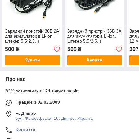
Зарядний пристрій 36В 2А
Зарядний пристрій 36В 3А
Заря
для акумуляторів Li-ion,
для акумуляторів Li-ion,
для 
штекер 5,5*2.5, з
штекер 5,5*2.5, з
12 V
індикацією
індикацією
інди
500
500
307
₴
₴
BOX
Купити
Купити
Про нас
83% позитивних з 124 відгуків за рік
Працює з 02.02.2009
м. Дніпро
вул. Філософська, 16, Дніпро, Україна
Контакти