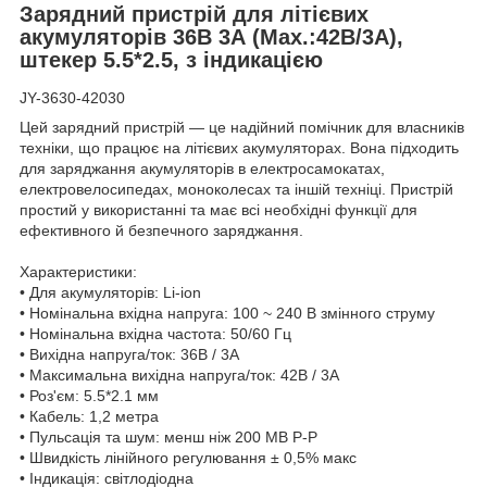
Зарядний пристрій для літієвих
акумуляторів 36В 3А (Max.:42В/3А),
штекер 5.5*2.5, з індикацією
JY-3630-42030
Цей зарядний пристрій — це надійний помічник для власників
техніки, що працює на літієвих акумуляторах. Вона підходить
для заряджання акумуляторів в електросамокатах,
електровелосипедах, моноколесах та іншій техніці. Пристрій
простий у використанні та має всі необхідні функції для
ефективного й безпечного заряджання.
Характеристики:
• Для акумуляторів: Li-ion
• Номінальна вхідна напруга: 100 ~ 240 В змінного струму
• Номінальна вхідна частота: 50/60 Гц
• Вихідна напруга/ток: 36В / 3А
• Максимальна вихідна напруга/ток: 42В / 3А
• Роз'єм: 5.5*2.1 мм
• Кабель: 1,2 метра
• Пульсація та шум: менш ніж 200 МВ P-P
• Швидкість лінійного регулювання ± 0,5% макс
• Індикація: світлодіодна