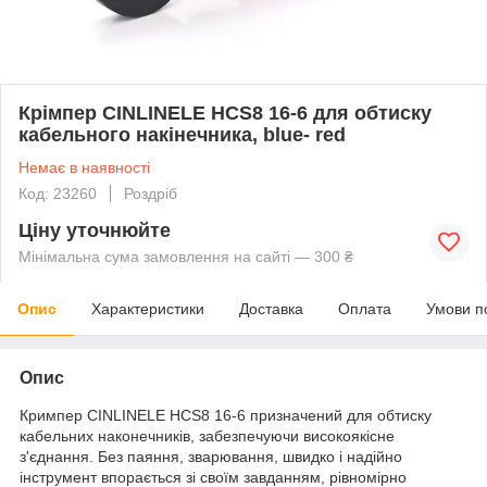
Крімпер CINLINELE HCS8 16-6 для обтиску
кабельного накінечника, blue- red
Немає в наявності
Код: 23260
Роздріб
Ціну уточнюйте
Мінімальна сума замовлення на сайті — 300 ₴
Опис
Характеристики
Доставка
Оплата
Умови п
Опис
Кримпер CINLINELE HCS8 16-6 призначений для обтиску
кабельних наконечників, забезпечуючи високоякісне
з'єднання. Без паяння, зварювання, швидко і надійно
інструмент впорається зі своїм завданням, рівномірно