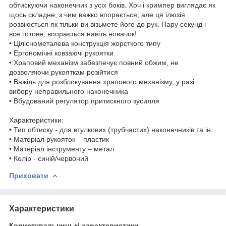
обтискуючи наконечник з усіх боків. Хоч і кримпер виглядає як
щось складне, з чим важко впорається, але ця ілюзія
розвіюється як тільки ви візьмете його до рук. Пару секунд і
все готове, впорається навіть новачок!
• Ціліснометалева конструкція жорсткого типу
• Ергономічні ковзаючі рукоятки
• Храповий механізм забезпечує повний обжим, не
дозволяючи рукояткам розійтися
• Важіль для розблокування храпового механізму, у разі
вибору неправильного наконечника
• Вбудований регулятор притискного зусилля
Характеристики:
• Тип обтиску - для втулкових (трубчастих) наконечників та ін.
• Матеріал рукояток – пластик
• Матеріал інструменту – метал
• Колір - синій/червоний
Приховати
Характеристики
Користувальницькі характеристики