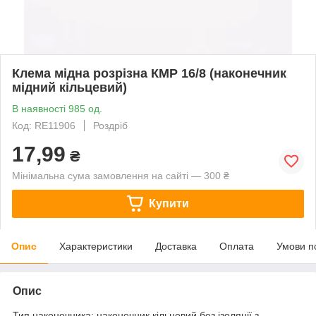
Клема мідна розрізна КМР 16/8 (наконечник
мідний кільцевий)
В наявності 985 од.
Код: RE11906
Роздріб
17,99
₴
Мінімальна сума замовлення на сайті — 300 ₴
Купити
Опис
Характеристики
Доставка
Оплата
Умови п
Опис
Тип наконечника: наконечник кільцевий без ізоляції з