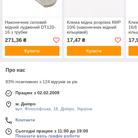
Наконечник силовий
Клема мідна розрізна КМР
Клем
мідний луджений DT120-
10/6 (наконечник мідний
16/6
16 з трубки
кільцевий)
кіль
271,36
17,47
17,
₴
₴
Купити
Купити
Про нас
83% позитивних з 124 відгуків за рік
Працює з 02.02.2009
м. Дніпро
вул. Філософська, 16, Дніпро, Україна
Контакти
Сьогодні працює з 11:00 до 19:00
Показати весь графік роботи