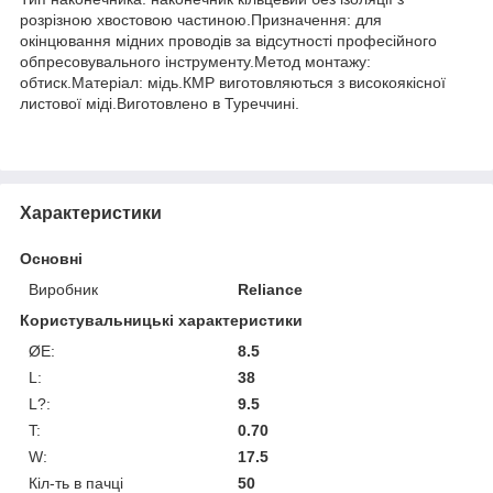
розрізною хвостовою частиною.Призначення: для
окінцювання мідних проводів за відсутності професійного
обпресовувального інструменту.Метод монтажу:
обтиск.Матеріал: мідь.КМР виготовляються з високоякісної
листової міді.Виготовлено в Туреччині.
Характеристики
Основні
Виробник
Reliance
Користувальницькі характеристики
ØE:
8.5
L:
38
L?:
9.5
T:
0.70
W:
17.5
Кіл-ть в пачці
50