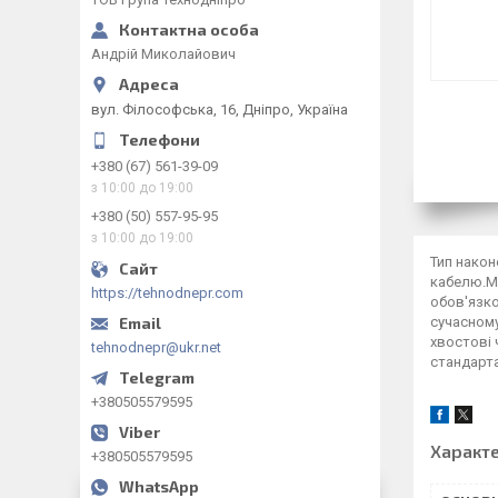
Андрій Миколайович
вул. Філософська, 16, Дніпро, Україна
+380 (67) 561-39-09
з 10:00 до 19:00
+380 (50) 557-95-95
з 10:00 до 19:00
Тип након
кабелю.Ма
https://tehnodnepr.com
обов'язко
сучасному
хвостові 
tehnodnepr@ukr.net
стандарта
+380505579595
Характ
+380505579595