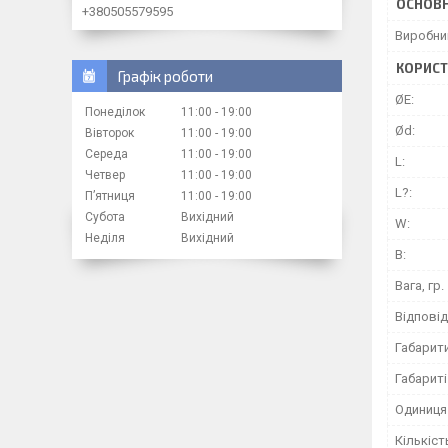
ОСНОВН
+380505579595
Виробни
КОРИСТ
Графік роботи
ØE:
Понеділок
11:00
19:00
Ød:
Вівторок
11:00
19:00
Середа
11:00
19:00
L:
Четвер
11:00
19:00
L?:
Пʼятниця
11:00
19:00
Субота
Вихідний
W:
Неділя
Вихідний
В:
Вага, гр.
Відпові
Габарит
Габариті
Одиниця
Кількість