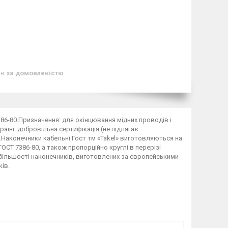
ів
за домовленістю
386-80.Призначення: для окінцювання мідних проводів і
їні: добровільна сертифікація (не підлягає
.Наконечники кабельні Гост тм «Takel» виготовляються на
ОСТ 7386-80, а також пропорційно круглі в перерізі
 більшості наконечників, виготовлених за європейськими
ів.