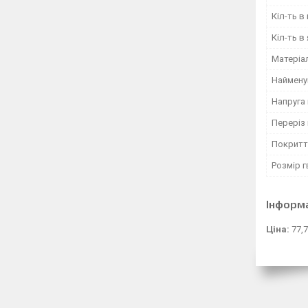
Кіл-ть в
Кіл-ть в
Матеріа
Наймену
Напруга 
Переріз
Покритт
Розмір г
Інформ
Ціна:
77,7