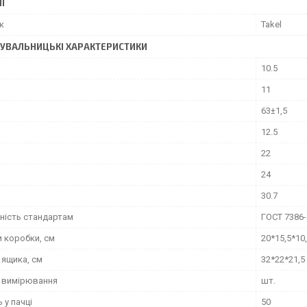
І
к
Takel
УВАЛЬНИЦЬКІ ХАРАКТЕРИСТИКИ
10.5
11
63±1,5
12.5
22
24
30.7
дність стандартам
ГОСТ 7386-
и коробки, см
20*15,5*10
 ящика, см
32*22*21,5
 вимірювання
шт.
 у пачці
50