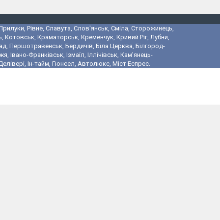
 Прилуки, Рівне, Славута, Слов'янськ, Сміла, Сторожинець,
, Котовськ, Краматорськ, Кременчук, Кривий Ріг, Лубни,
ад, Першотравенськ, Бердичів, Біла Церква, Білгород-
 Івано-Франківськ, Ізмаїл, Іллічівськ, Кам'янець-
лівері, Ін-тайм, Гюнсел, Автолюкс, Міст Еспрес.
і