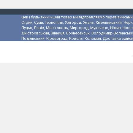
Цей і будь-який інший товар ми відправляємо перевізниками у
Стрий, Суми, Тернопіль, Ужгород, Умань, Хмельницький, Черк
Луцьк, Львів, Мелітополь, Миргород, Мукачево, Ніжин, Ніко
Дністровський, Вінниця, Вознесенськ, Володимир-Волинський,
Подільський, Кіровоград, Ковель, Коломия. Доставка здійсн