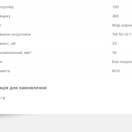
 коробці
100
 ящику
400
л
Мідь марк
вання скорочене
ТМ 50-10-1
макс., кВ
35
 номінальний, мм?
50
я
Без покри
винта:
М10
ація для замовлення
1 ₴