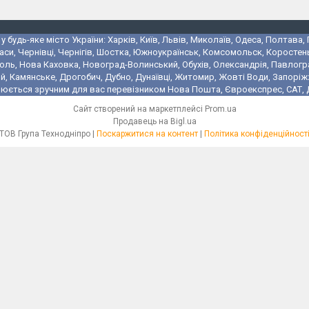
 будь-яке місто України: Харків, Київ, Львів, Миколаїв, Одеса, Полтава,
аси, Чернівці, Чернігів, Шостка, Южноукраїнськ, Комсомольск, Коростень
поль, Нова Каховка, Новоград-Волинський, Обухів, Олександрія, Павлогр
 Камянське, Дрогобич, Дубно, Дунаївці, Житомир, Жовті Води, Запоріжжя,
юється зручним для вас перевізником Нова Пошта, Євроекспрес, САТ, Де
Сайт створений на маркетплейсі
Prom.ua
Продавець на Bigl.ua
ТОВ Група Технодніпро |
Поскаржитися на контент
|
Політика конфіденційност