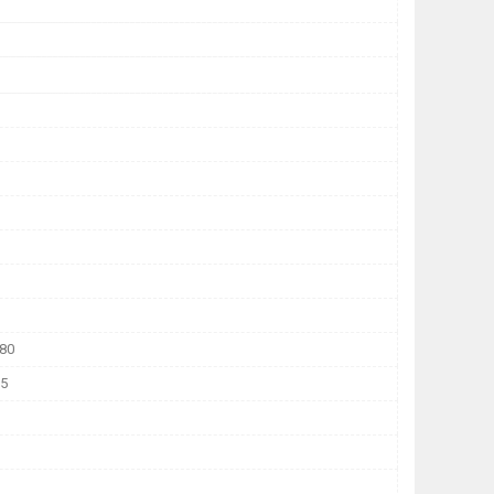
80
,5