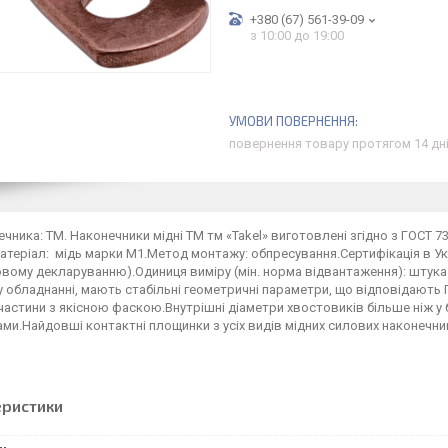
+380 (67) 561-39-09
з 10:00 до 19:00
повернення товару протягом 14 дн
ечника: ТМ. Наконечники мідні ТМ тм «Takel» виготовлені згідно з ГОСТ 7
теріал: мідь марки М1.Метод монтажу: обпресування.Сертифікація в Укра
вому декларуванню).Одиниця виміру (мін. норма відвантаження): штука
 обладнанні, мають стабільні геометричні параметри, що відповідають Г
частини з якісною фаскою.Внутрішні діаметри хвостовиків більше ніж у
ми.Найдовші контактні площинки з усіх видів мідних силових наконечник
еристики