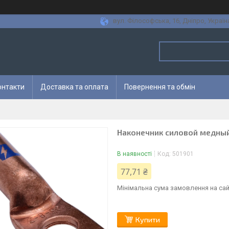
вул. Філософська, 16, Дніпро, Україн
онтакти
Доставка та оплата
Повернення та обмін
Наконечник силовой медный
В наявності
Код:
501901
77,71 ₴
Мінімальна сума замовлення на сай
Купити