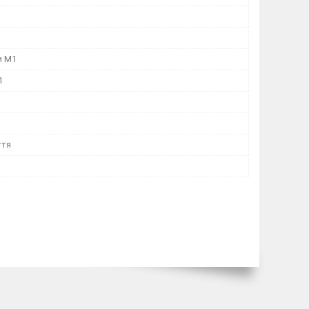
и М1
1
ття