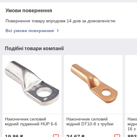
Умови повернення
Повернення товару впродовж 14 днів за домовленістю
Всі умови повернення
Подібні товари компанії
Наконечник силовий
Наконечник силовий
Нако
мідний луджений HUP 6-6
мідний DT10-8 з трубки
мідн
16 з
19,86
24,67
893
₴
₴