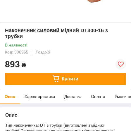
Наконечник силовий мідний DT300-16 з
трубки
В наявності
Код: 500965
Роздріб
893
₴
Купити
Опис
Характеристики
Доставка
Оплата
Умови п
Опис
Тип наконечника: DT з трубки (виготовлені з мідних
трубок).Призначення: для окінцювання мідних проводів і