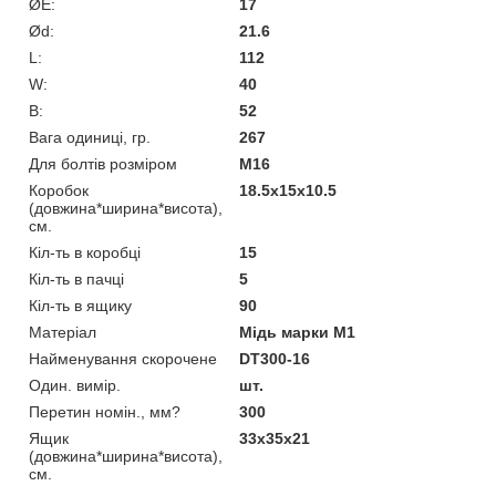
ØE:
17
Ød:
21.6
L:
112
W:
40
В:
52
Вага одиниці, гр.
267
Для болтів розміром
М16
Коробок
18.5x15x10.5
(довжина*ширина*висота),
см.
Кіл-ть в коробці
15
Кіл-ть в пачці
5
Кіл-ть в ящику
90
Матеріал
Мідь марки М1
Найменування скорочене
DT300-16
Один. вимір.
шт.
Перетин номін., мм?
300
Ящик
33x35x21
(довжина*ширина*висота),
см.