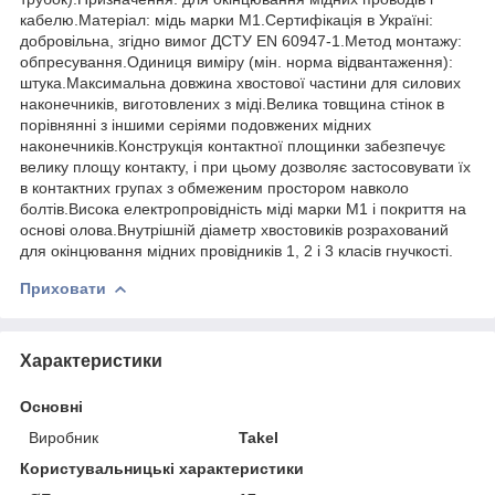
кабелю.Матеріал: мідь марки М1.Сертифікація в Україні:
добровільна, згідно вимог ДСТУ EN 60947-1.Метод монтажу:
обпресування.Одиниця виміру (мін. норма відвантаження):
штука.Максимальна довжина хвостової частини для силових
наконечників, виготовлених з міді.Велика товщина стінок в
порівнянні з іншими серіями подовжених мідних
наконечників.Конструкція контактної площинки забезпечує
велику площу контакту, і при цьому дозволяє застосовувати їх
в контактних групах з обмеженим простором навколо
болтів.Висока електропровідність міді марки М1 і покриття на
основі олова.Внутрішній діаметр хвостовиків розрахований
для окінцювання мідних провідників 1, 2 і 3 класів гнучкості.
Приховати
Характеристики
Основні
Виробник
Takel
Користувальницькі характеристики