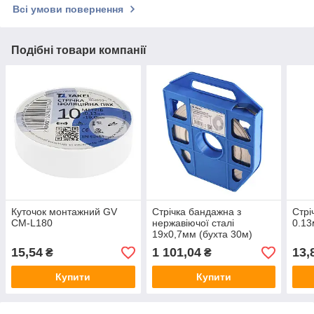
Всі умови повернення
Подібні товари компанії
Куточок монтажний GV
Стрічка бандажна з
Стрі
CM-L180
нержавіючої сталі
0.13
19х0,7мм (бухта 30м)
15,54
1 101,04
13,
₴
₴
Купити
Купити