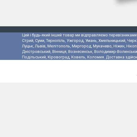
Цей і будь-який інший товар ми відправляємо перевізниками у
Стрий, Суми, Тернопіль, Ужгород, Умань, Хмельницький, Черк
Луцьк, Львів, Мелітополь, Миргород, Мукачево, Ніжин, Ніко
Дністровський, Вінниця, Вознесенськ, Володимир-Волинський,
Подільський, Кіровоград, Ковель, Коломия. Доставка здійсн