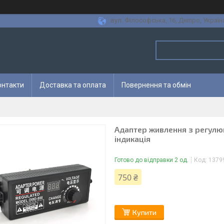
вул. Філософська, 16, Дніпро, Україн
онтакти
Доставка та оплата
Повернення та обмін
Адаптер живлення з регулюв
індикація
Готово до відправки 2 од.
Код:
1379
750 ₴
Купити