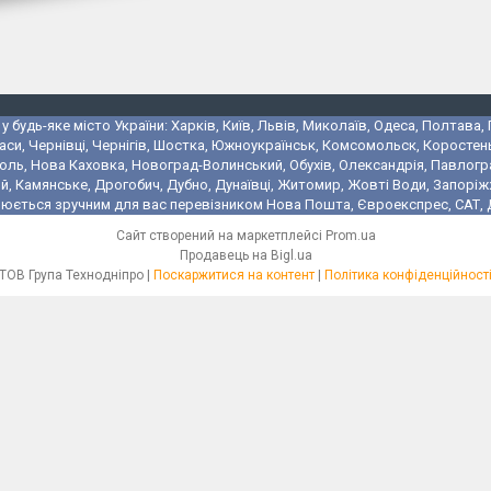
 будь-яке місто України: Харків, Київ, Львів, Миколаїв, Одеса, Полтава,
аси, Чернівці, Чернігів, Шостка, Южноукраїнськ, Комсомольск, Коростень
поль, Нова Каховка, Новоград-Волинський, Обухів, Олександрія, Павлогр
 Камянське, Дрогобич, Дубно, Дунаївці, Житомир, Жовті Води, Запоріжжя,
юється зручним для вас перевізником Нова Пошта, Євроекспрес, САТ, Де
Сайт створений на маркетплейсі
Prom.ua
Продавець на Bigl.ua
ТОВ Група Технодніпро |
Поскаржитися на контент
|
Політика конфіденційност