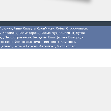
 Прилуки, Рівне, Славута, Слов'янськ, Сміла, Сторожинець,
, Котовськ, Краматорськ, Кременчук, Кривий Ріг, Лубни,
ад, Першотравенськ, Бердичів, Біла Церква, Білгород-
 Івано-Франківськ, Ізмаїл, Іллічівськ, Кам'янець-
лівері, Ін-тайм, Гюнсел, Автолюкс, Міст Еспрес.
і