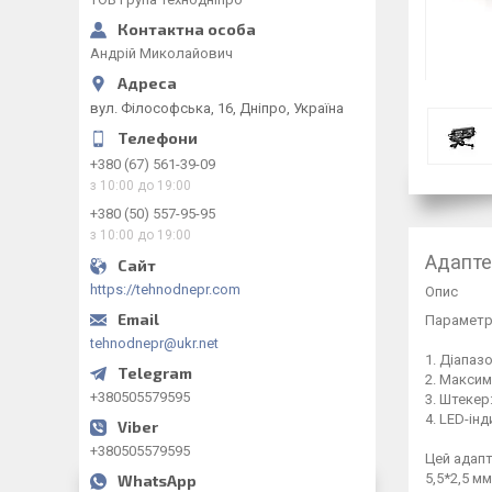
Андрій Миколайович
вул. Філософська, 16, Дніпро, Україна
+380 (67) 561-39-09
з 10:00 до 19:00
+380 (50) 557-95-95
з 10:00 до 19:00
Адапте
https://tehnodnepr.com
Опис
Параметр
tehnodnepr@ukr.net
1. Діапазо
2. Максим
+380505579595
3. Штекер:
4. LED-ін
+380505579595
Цей адапт
5,5*2,5 м