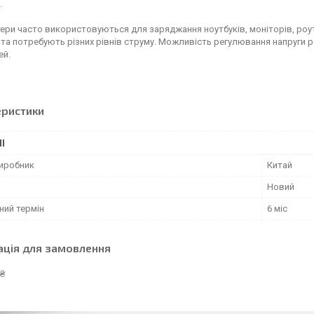
.
тери часто використовуються для заряджання ноутбуків, моніторів, роут
та потребують різних рівнів струму. Можливість регулювання напруги р
ей.
еристики
І
виробник
Китай
Новий
ний термін
6 міс
ація для замовлення
 ₴