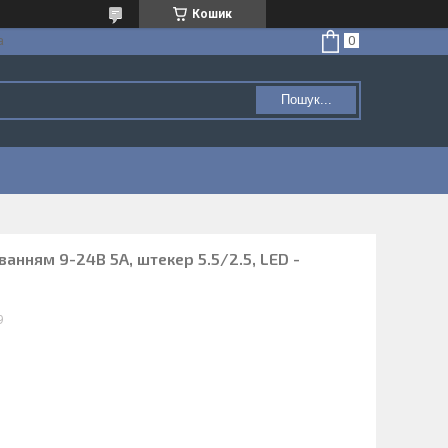
Кошик
а
Пошук...
анням 9-24В 5А, штекер 5.5/2.5, LED -
9