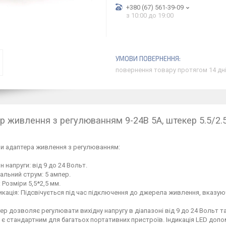
+380 (67) 561-39-09
з 10:00 до 19:00
повернення товару протягом 14 дн
р живлення з регулюванням 9-24В 5А, штекер 5.5/2.5,
и адаптера живлення з регулюванням:
н напруги: від 9 до 24 Вольт.
альний струм: 5 ампер.
 Розміри 5,5*2,5 мм.
дикація: Підсвічується під час підключення до джерела живлення, вказу
ер дозволяє регулювати вихідну напругу в діапазоні від 9 до 24 Вольт т
м є стандартним для багатьох портативних пристроїв. Індикація LED доп