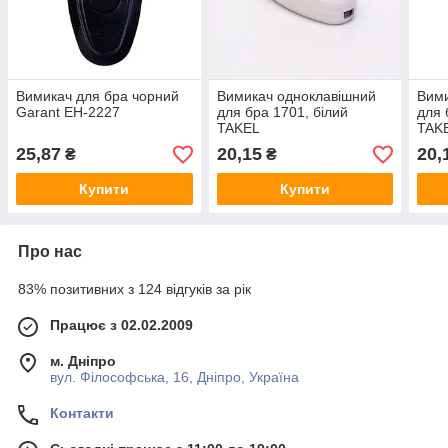
Вимикач для бра чорний
Вимикач одноклавішний
Вими
Garant EH-2227
для бра 1701, білий
для 
TAKEL
TAK
25,87
20,15
20,
₴
₴
Купити
Купити
Про нас
83% позитивних з 124 відгуків за рік
Працює з 02.02.2009
м. Дніпро
вул. Філософська, 16, Дніпро, Україна
Контакти