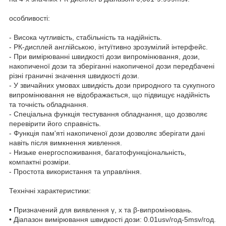
особливості:
- Висока чутливість, стабільність та надійність.
- РК-дисплей англійською, інтуїтивно зрозумілий інтерфейс.
- При вимірюванні швидкості дози випромінювання, дози,
накопиченої дози та зберіганні накопиченої дози передбачені
різні граничні значення швидкості дози.
- У звичайних умовах швидкість дози природного та сукупного
випромінювання не відображається, що підвищує надійність
та точність обладнання.
- Спеціальна функція тестування обладнання, що дозволяє
перевірити його справність.
- Функція пам'яті накопиченої дози дозволяє зберігати дані
навіть після вимкнення живлення.
- Низьке енергоспоживання, багатофункціональність,
компактні розміри.
- Простота використання та управління.
Технічні характеристики:
• Призначений для виявлення γ, x та β-випромінювань.
• Діапазон вимірювання швидкості дози: 0.01usv/год-5msv/год.