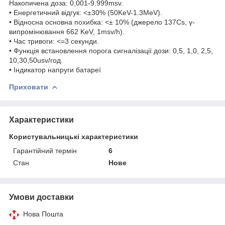
Накопичена доза: 0,001-9.999msv.
• Енергетичний відгук: <±30% (50KeV-1.3MeV).
• Відносна основна похибка: <± 10% (джерело 137Cs, γ-
випромінювання 662 KeV, 1msv/h).
• Час тривоги: <=3 секунди.
• Функція встановлення порога сигналізації дози: 0,5, 1,0, 2,5,
10,30,50usv/год.
• Індикатор напруги батареї
Приховати
Характеристики
Користувальницькі характеристики
Гарантійний термін
6
Стан
Нове
Умови доставки
Нова Пошта