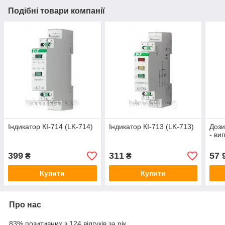
Подібні товари компанії
Індикатор КІ-714 (LK-714)
Індикатор КІ-713 (LK-713)
Дози
- ви
399
311
57 
₴
₴
Купити
Купити
Про нас
83% позитивних з 124 відгуків за рік