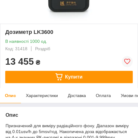
Дозиметр LK3600
В наявності 1000 од.
Код: 31418
Роздріб
13 455
₴
Купити
Опис
Характеристики
Доставка
Оплата
Умови п
Опис
Призначений для виміру радіаційного фону. Діапазон виміру
від 0.01usv/h до 5msv/год. Накопичена доза відображається
на 4-х значних РК-дисплеї в діапазоні 0,001-9.999msv.