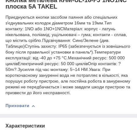
плоска 5A TAKEL
Приєднуються кнопки засобом паяння або спеціальних
з'єднувальних колодок діаметром 16мм та 19мм.Тип
контакту: 1NO або 1NO+1NCМатеріал: корпус - латунь
нікельована, поліамід; ущільнювачі – гума; контакти - сплав,
що містить срібло.Підсвічування: Синє/Зелене (див.
Таблицю)Ступінь захисту: IP65 (забезпечується із зовнішнього
боку після правильної установки в панель*).Температури
експлуатації: від -40 до +75 °С.Механічний ресурс: 500 000
циклівЕлектричний ресурс: 50 000 циклівОпір контактів: ?
50m?.Зусилля під час монтажу: 5~14 НМ.Увага: При
короткочасному зануренні вода не потрапляє в кількості, яка
порушує роботу пристрою, але постійна робота в зануреному
режимі не передбачається і може завдати шкоди пристрою та
призвести до його несправності.
Приховати
Характеристики