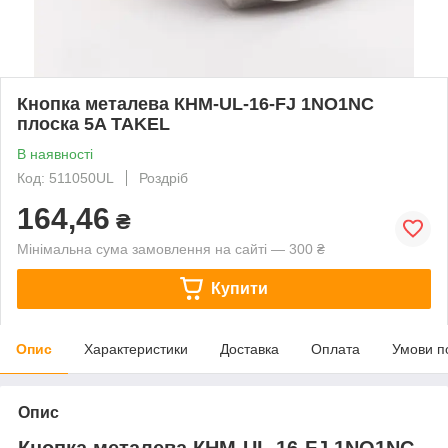
Кнопка металева КНМ-UL-16-FJ 1NO1NC
плоска 5A TAKEL
В наявності
Код: 511050UL
Роздріб
164,46
₴
Мінімальна сума замовлення на сайті — 300 ₴
Купити
Опис
Характеристики
Доставка
Оплата
Умови п
Опис
Кнопка металева КНМ-UL-16-FJ 1NO1NC