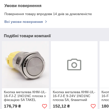
Умови повернення
Повернення товару впродовж 14 днів за домовленістю
Всі умови повернення
Подібні товари компанії
Кнопка металева КНМ-UL-
Кнопка металева КНМ-UL-
Кноп
16-FJ-Z 1NO1NC плоска з
16-FJ-E 9-24V 1NO1NC
16-F
фіксацією 5A TAKEL
плоска 5A, блакитний
плос
TAKEL
блак
176,79
152,12
180
₴
₴