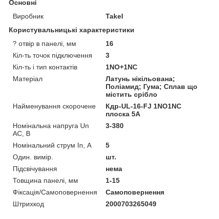
Основні
Виробник
Takel
Користувальницькі характеристики
? отвір в панелі, мм
16
Кіл-ть точок підключення
3
Кіл-ть і тип контактів
1NO+1NC
Матеріал
Латунь нікільована;
Поліамид; Гума; Сплав що
містить срібло
Найменування скорочене
Кдр-UL-16-FJ 1NO1NC
плоска 5A
Номінальна напруга Un
3-380
AC, В
Номінальний струм In, А
5
Один. вимір.
шт.
Підсвічування
нема
Товщина панелі, мм
1-15
Фіксація/Самоповернення
Самоповернення
Штрихкод
2000703265049