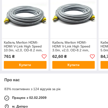
Кабель Merlion HDMI-
Кабель Merlion HDMI-
Кабе
HDMI V-Link High Speed
HDMI V-Link High Speed
HDMI
10.0m, v2,0, OD-8.2 mm,
3.0m, v2,0, OD-8.2 mm,
5.0m
круглий Grey, конектор
круглий Grey, конектор
круг
761
62,60
84,
₴
₴
Grey/Yellow,
Grey/Yellow,
Grey
Купити
Купити
Про нас
83% позитивних з 124 відгуків за рік
Працює з 02.02.2009
м. Дніпро