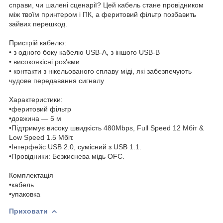
справи, чи шалені сценарії? Цей кабель стане провідником
між твоїм принтером і ПК, а феритовий фільтр позбавить
зайвих перешкод.
Пристрій кабелю:
• з одного боку кабелю USB-А, з іншого USB-B
• високоякісні роз'єми
• контакти з нікельованого сплаву міді, які забезпечують
чудове передавання сигналу
Характеристики:
•феритовий фільтр
•довжина — 5 м
•Підтримує високу швидкість 480Mbps, Full Speed 12 Мбіт &
Low Speed 1.5 Мбіт.
•Інтерфейс USB 2.0, сумісний з USB 1.1.
•Провідники: Безкиснева мідь OFC.
Комплектація
•кабель
•упаковка
Приховати