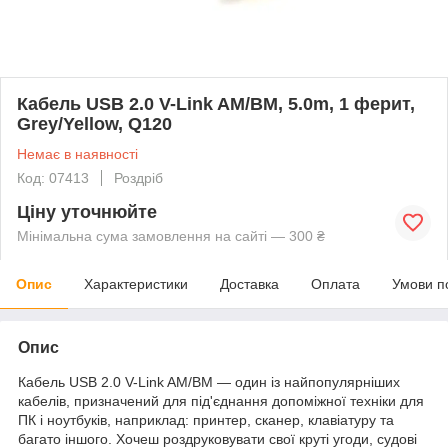
Кабель USB 2.0 V-Link AM/BM, 5.0m, 1 ферит,
Grey/Yellow, Q120
Немає в наявності
Код: 07413
Роздріб
Ціну уточнюйте
Мінімальна сума замовлення на сайті — 300 ₴
Опис
Характеристики
Доставка
Оплата
Умови п
Опис
Кабель USB 2.0 V-Link AM/BM — один із найпопулярніших
кабелів, призначений для під'єднання допоміжної техніки для
ПК і ноутбуків, наприклад: принтер, сканер, клавіатуру та
багато іншого. Хочеш роздруковувати свої круті угоди, судові