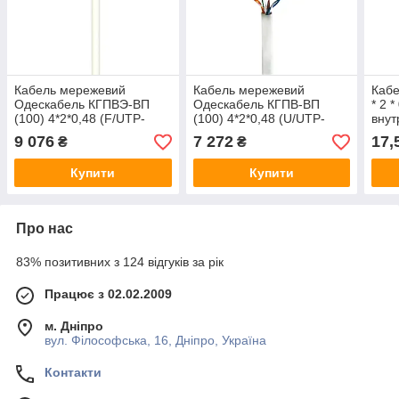
Кабель мережевий
Кабель мережевий
Кабе
Одескабель КГПВЭ-ВП
Одескабель КГПВ-ВП
* 2 *
(100) 4*2*0,48 (F/UTP-
(100) 4*2*0,48 (U/UTP-
внут
cat.5Е-SL patch AWG26)
cat.5Е-SL patch 50) 305 м
Cort
9 076
7 272
17,
₴
₴
305 м
Купити
Купити
Про нас
83% позитивних з 124 відгуків за рік
Працює з 02.02.2009
м. Дніпро
вул. Філософська, 16, Дніпро, Україна
Контакти