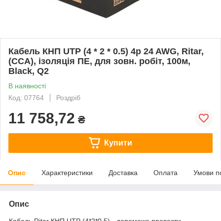
Кабель КНП UTP (4 * 2 * 0.5) 4p 24 AWG, Ritar,
(CCA), ізоляція ПЕ, для зовн. робіт, 100м,
Black, Q2
В наявності
Код: 07764
Роздріб
11 758,72
₴
Купити
Опис
Характеристики
Доставка
Оплата
Умови п
Опис
Кабель Ritar КНП UTP (4*2*0.5) - допоможе провести