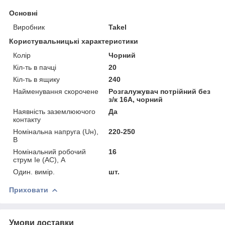
Основні
Виробник
Takel
Користувальницькі характеристики
Колір
Чорний
Кіл-ть в пачці
20
Кіл-ть в ящику
240
Найменування скорочене
Розгалужувач потрійний без
з/к 16A, чорний
Наявність заземлюючого
Да
контакту
Номінальна напруга (Uн),
220-250
В
Номінальний робочий
16
струм Ie (AC), А
Один. вимір.
шт.
Приховати
Умови доставки