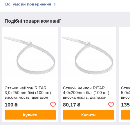
Всі умови повернення
Подібні товари компанії
Стяжки нейлон RITAR
Стяжки нейлон RITAR
Стяж
3,0x250mm білі (100 шт)
4,0x200mm білі (100 шт)
5,0x
висока якість, діапазон
висока якість, діапазон
висо
робочих температур: від
робочих температур: від
робо
100
80,17
135
₴
₴
-45С до + 80С Q200
-45С до + 80С Q120
-45С
Купити
Купити