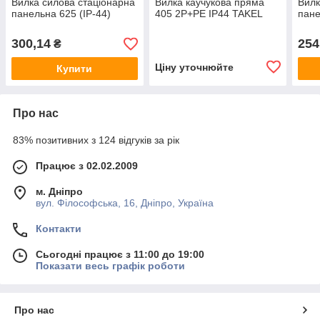
Вилка силова стаціонарна
Вилка каучукова пряма
Вилк
панельна 625 (IP-44)
405 2Р+РЕ IP44 TAKEL
пане
300,14
254
₴
Ціну уточнюйте
Купити
Про нас
83% позитивних з 124 відгуків за рік
Працює з 02.02.2009
м. Дніпро
вул. Філософська, 16, Дніпро, Україна
Контакти
Сьогодні працює з 11:00 до 19:00
Показати весь графік роботи
Про нас