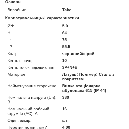
Основні
Виробник
Takel
Користувальницькі характеристики
Ød:
5.0
H:
64
L:
75
L?:
55.5
Колір
червоний/сірий
Кіл-ть в пачці
10
Кіл-ть точок підключення
3P+N+E
Матеріал
Латунь; Полімер; Сталь з
покриттям
Найменування скорочене
Вилка стаціонарна
вбудована 615 (IP-44)
Номінальна напруга (Uн),
380
В
Номінальний робочий
16
струм Ie (AC), А
Один. вимір.
шт.
Перетин номін., мм?
4.00