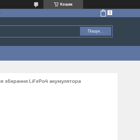
Кошик
а
Пошук...
ля збирання LiFePo4 акумулятора