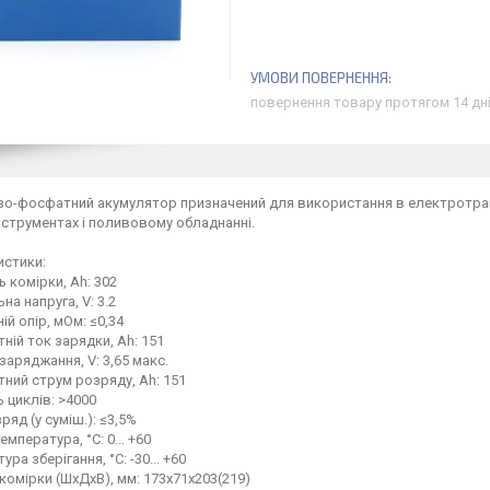
повернення товару протягом 14 дн
ізо-фосфатний акумулятор призначений для використання в електротран
струментах і поливовому обладнанні.
истики:
ь комірки, Ah: 302
на напруга, V: 3.2
ій опір, мОм: ≤0,34
тній ток зарядки, Ah: 151
 заряджання, V: 3,65 макс.
тний струм розряду, Ah: 151
ь циклів: >4000
ряд (у суміш.): ≤3,5%
емпература, °C: 0... +60
ура зберігання, °C: -30... +60
 комірки (ШхДхВ), мм: 173х71х203(219)