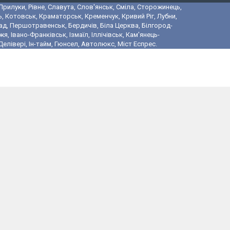
 Прилуки, Рівне, Славута, Слов'янськ, Сміла, Сторожинець,
, Котовськ, Краматорськ, Кременчук, Кривий Ріг, Лубни,
ад, Першотравенськ, Бердичів, Біла Церква, Білгород-
 Івано-Франківськ, Ізмаїл, Іллічівськ, Кам'янець-
лівері, Ін-тайм, Гюнсел, Автолюкс, Міст Еспрес.
і