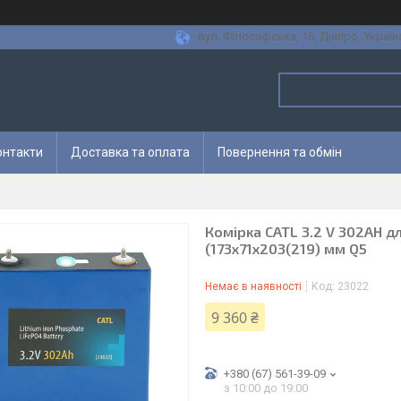
вул. Філософська, 16, Дніпро, Україн
онтакти
Доставка та оплата
Повернення та обмін
Комірка CATL 3.2 V 302AH д
(173х71х203(219) мм Q5
Немає в наявності
Код:
23022
9 360 ₴
+380 (67) 561-39-09
з 10:00 до 19:00