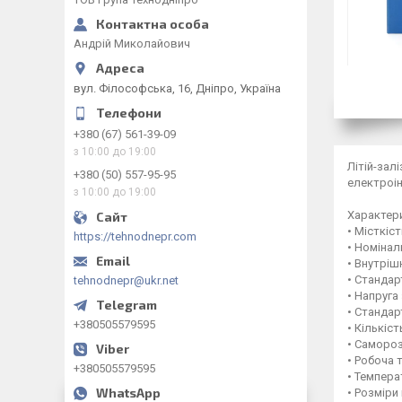
Андрій Миколайович
вул. Філософська, 16, Дніпро, Україна
+380 (67) 561-39-09
з 10:00 до 19:00
Літій-зал
+380 (50) 557-95-95
електроін
з 10:00 до 19:00
Характер
• Місткіст
https://tehnodnepr.com
• Номіналь
• Внутрішн
• Стандар
tehnodnepr@ukr.net
• Напруга
• Стандар
+380505579595
• Кількіст
• Самороз
• Робоча т
+380505579595
• Температ
• Розміри