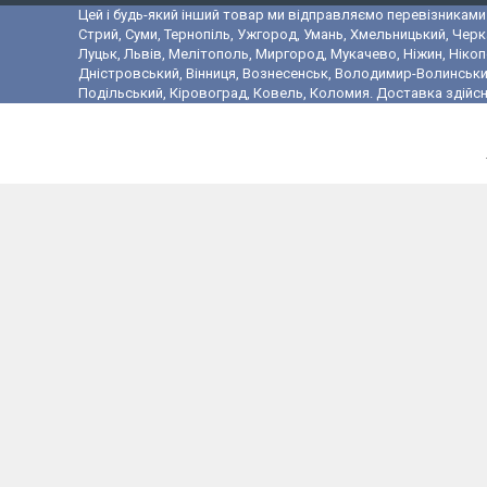
Цей і будь-який інший товар ми відправляємо перевізниками у
Стрий, Суми, Тернопіль, Ужгород, Умань, Хмельницький, Черк
Луцьк, Львів, Мелітополь, Миргород, Мукачево, Ніжин, Ніко
Дністровський, Вінниця, Вознесенськ, Володимир-Волинський,
Подільський, Кіровоград, Ковель, Коломия. Доставка здійсн