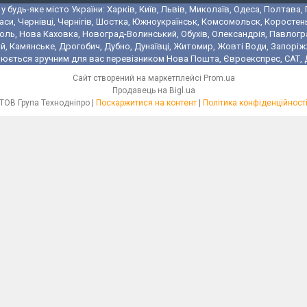
 будь-яке місто України: Харків, Київ, Львів, Миколаїв, Одеса, Полтава,
аси, Чернівці, Чернігів, Шостка, Южноукраїнськ, Комсомольск, Коростень
поль, Нова Каховка, Новоград-Волинський, Обухів, Олександрія, Павлогр
 Камянське, Дрогобич, Дубно, Дунаївці, Житомир, Жовті Води, Запоріжжя,
юється зручним для вас перевізником Нова Пошта, Євроекспрес, САТ, Де
Сайт створений на маркетплейсі
Prom.ua
Продавець на Bigl.ua
ТОВ Група Технодніпро |
Поскаржитися на контент
|
Політика конфіденційност