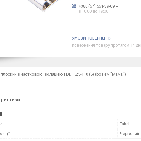
+380 (67) 561-39-09
з 10:00 до 19:00
повернення товару протягом 14 дн
плоский з частковою ізоляцією FDD 1.25-110 (5) (роз'єм "Мама")
еристики
І
к
Takel
оляції
Червоний