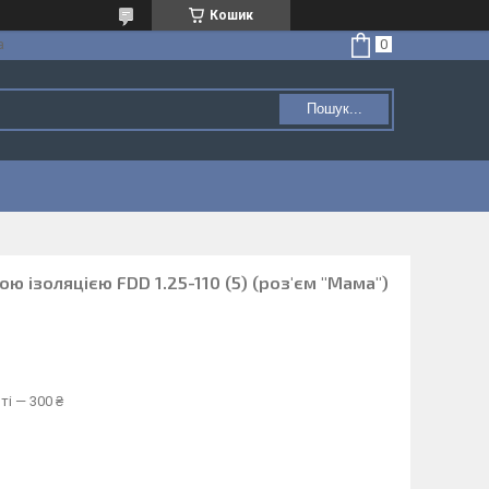
Кошик
а
Пошук...
ю ізоляцією FDD 1.25-110 (5) (роз'єм "Мама")
ті — 300 ₴