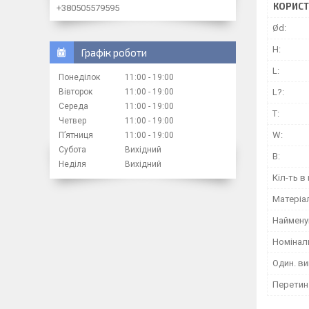
КОРИСТ
+380505579595
Ød:
H:
Графік роботи
L:
Понеділок
11:00
19:00
Вівторок
11:00
19:00
L?:
Середа
11:00
19:00
T:
Четвер
11:00
19:00
W:
Пʼятниця
11:00
19:00
Субота
Вихідний
В:
Неділя
Вихідний
Кіл-ть в 
Матеріа
Наймену
Номіналь
Один. ви
Перетин 