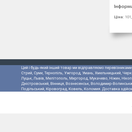
Інформ
Ціна:
101,
Цей і будь-який інший товар ми відправляємо перевізниками у
Стрий, Суми, Тернопіль, Ужгород, Умань, Хмельницький, Черк
Луцьк, Львів, Мелітополь, Миргород, Мукачево, Ніжин, Ніко
Дністровський, Вінниця, Вознесенськ, Володимир-Волинський,
Подільський, Кіровоград, Ковель, Коломия. Доставка здійсн