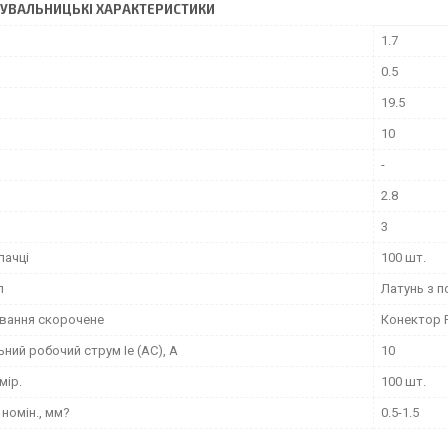
УВАЛЬНИЦЬКІ ХАРАКТЕРИСТИКИ
1.7
0.5
19.5
10
-
2.8
3
пачці
100 шт.
л
Латунь з п
вання скорочене
Конектор F
ний робочий струм Ie (AC), А
10
мір.
100 шт.
номін., мм?
0.5-1.5