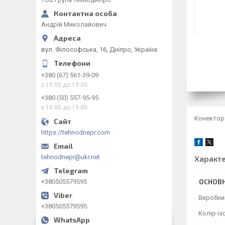
Андрій Миколайович
вул. Філософська, 16, Дніпро, Україна
+380 (67) 561-39-09
з 10:00 до 19:00
+380 (50) 557-95-95
з 10:00 до 19:00
Конектор 
https://tehnodnepr.com
tehnodnepr@ukr.net
Характ
+380505579595
ОСНОВН
Виробни
+380505579595
Колір із