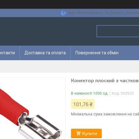
вул. Філософська, 16, Дніпро, Україн
онтакти
Доставка та оплата
Повернення та обмін
Конектор плоский з частково
В наявності 1000 од.
Код:
500520
101,76 ₴
Мінімальна сума замовлення на сай
Купити