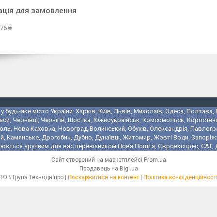
ація для замовлення
76 ₴
 будь-яке місто України: Харків, Київ, Львів, Миколаїв, Одеса, Полтава,
аси, Чернівці, Чернігів, Шостка, Южноукраїнськ, Комсомольск, Коростень
поль, Нова Каховка, Новоград-Волинський, Обухів, Олександрія, Павлогр
 Камянське, Дрогобич, Дубно, Дунаївці, Житомир, Жовті Води, Запоріжжя,
юється зручним для вас перевізником Нова Пошта, Євроекспрес, САТ, Де
Сайт створений на маркетплейсі
Prom.ua
Продавець на Bigl.ua
ТОВ Група Технодніпро |
Поскаржитися на контент
|
Політика конфіденційност