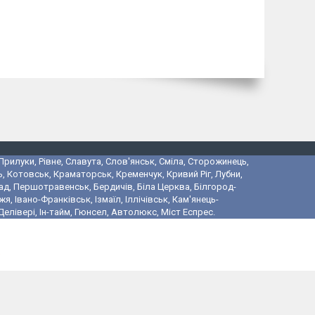
 Прилуки, Рівне, Славута, Слов'янськ, Сміла, Сторожинець,
, Котовськ, Краматорськ, Кременчук, Кривий Ріг, Лубни,
ад, Першотравенськ, Бердичів, Біла Церква, Білгород-
 Івано-Франківськ, Ізмаїл, Іллічівськ, Кам'янець-
лівері, Ін-тайм, Гюнсел, Автолюкс, Міст Еспрес.
і