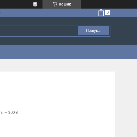
Кошик
а
Пошук...
ті — 300 ₴