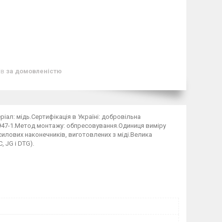
ів
за домовленістю
іал: мідь.Сертифікація в Україні: добровільна
0947-1.Метод монтажу: обпресовування.Одиниця виміру
илових наконечників, виготовлених з міді.Велика
 JG і DTG).