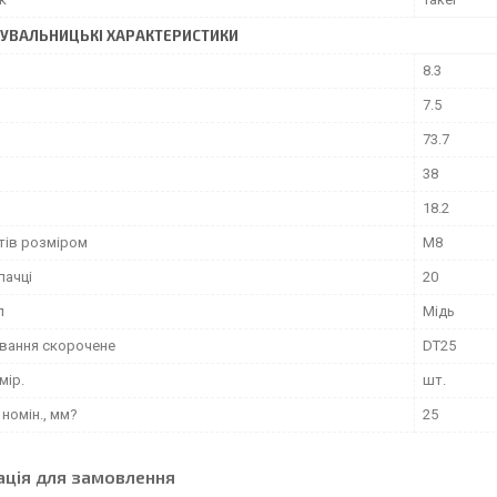
УВАЛЬНИЦЬКІ ХАРАКТЕРИСТИКИ
8.3
7.5
73.7
38
18.2
тів розміром
M8
пачці
20
л
Мідь
вання скорочене
DT25
мір.
шт.
номін., мм?
25
ація для замовлення