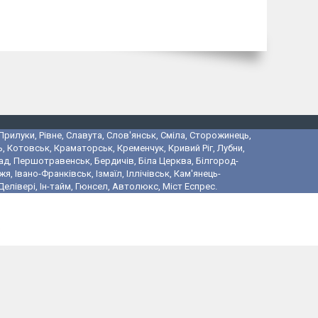
 Прилуки, Рівне, Славута, Слов'янськ, Сміла, Сторожинець,
, Котовськ, Краматорськ, Кременчук, Кривий Ріг, Лубни,
ад, Першотравенськ, Бердичів, Біла Церква, Білгород-
 Івано-Франківськ, Ізмаїл, Іллічівськ, Кам'янець-
лівері, Ін-тайм, Гюнсел, Автолюкс, Міст Еспрес.
і