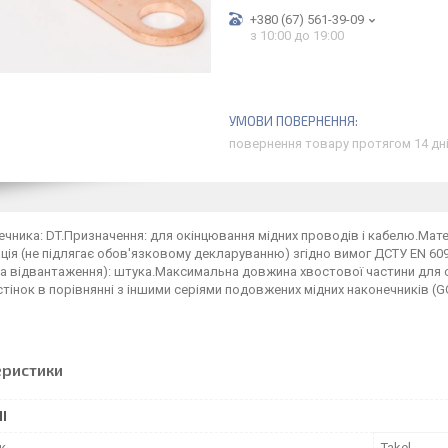
+380 (67) 561-39-09
з 10:00 до 19:00
повернення товару протягом 14 дн
ечника: DT.Призначення: для окінцювання мідних проводів і кабелю.Матер
ція (не підлягає обов'язковому декларуванню) згідно вимог ДСТУ EN 6
ма відвантаження): штука.Максимальна довжина хвостової частини для с
тінок в порівнянні з іншими серіями подовжених мідних наконечників (GC,
еристики
І
к
Takel