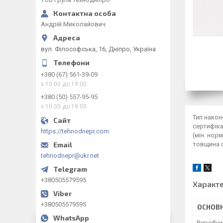
Андрій Миколайович
вул. Філософська, 16, Дніпро, Україна
+380 (67) 561-39-09
з 10:00 до 19:00
+380 (50) 557-95-95
з 10:00 до 19:00
Тип након
сертифіка
https://tehnodnepr.com
(мін. нор
товщина с
tehnodnepr@ukr.net
+380505579595
Характ
+380505579595
ОСНОВН
Виробни