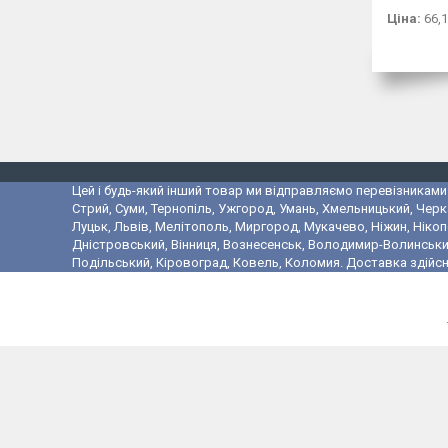
Ціна:
66,1
Цей і будь-який інший товар ми відправляємо перевізниками у
Стрий, Суми, Тернопіль, Ужгород, Умань, Хмельницький, Черк
Луцьк, Львів, Мелітополь, Миргород, Мукачево, Ніжин, Ніко
Дністровський, Вінниця, Вознесенськ, Володимир-Волинський,
Подільський, Кіровоград, Ковель, Коломия. Доставка здійсн