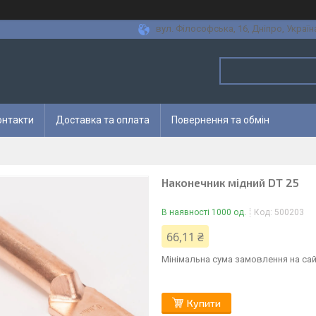
вул. Філософська, 16, Дніпро, Україн
онтакти
Доставка та оплата
Повернення та обмін
Наконечник мідний DT 25
В наявності 1000 од.
Код:
500203
66,11 ₴
Мінімальна сума замовлення на сай
Купити