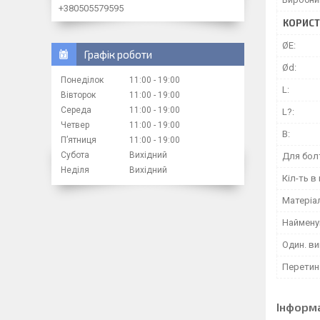
+380505579595
КОРИСТ
ØE:
Графік роботи
Ød:
Понеділок
11:00
19:00
L:
Вівторок
11:00
19:00
Середа
11:00
19:00
L?:
Четвер
11:00
19:00
В:
Пʼятниця
11:00
19:00
Субота
Вихідний
Для бол
Неділя
Вихідний
Кіл-ть в 
Матеріа
Наймену
Один. ви
Перетин 
Інформ