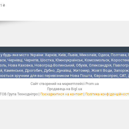
1 ₴
 будь-яке місто України: Харків, Київ, Львів, Миколаїв, Одеса, Полтава,
аси, Чернівці, Чернігів, Шостка, Южноукраїнськ, Комсомольск, Коростень
поль, Нова Каховка, Новоград-Волинський, Обухів, Олександрія, Павлогр
 Камянське, Дрогобич, Дубно, Дунаївці, Житомир, Жовті Води, Запоріжжя,
юється зручним для вас перевізником Нова Пошта, Євроекспрес, САТ, Де
Сайт створений на маркетплейсі
Prom.ua
Продавець на Bigl.ua
ТОВ Група Технодніпро |
Поскаржитися на контент
|
Політика конфіденційност