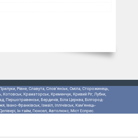
 Прилуки, Рівне, Славута, Слов'янськ, Сміла, Сторожинець,
, Котовськ, Краматорськ, Кременчук, Кривий Ріг, Лубни,
ад, Першотравенськ, Бердичів, Біла Церква, Білгород-
 Івано-Франківськ, Ізмаїл, Іллічівськ, Кам'янець-
лівері, Ін-тайм, Гюнсел, Автолюкс, Міст Еспрес.
і