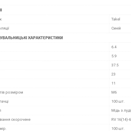
І
к
Takel
оляції
Синій
УВАЛЬНИЦЬКІ ХАРАКТЕРИСТИКИ
6.4
5.9
37.5
23
11
тів розміром
M6
пачці
100 шт.
л
Мідь з луд
вання скорочене
RV 16(14)-6
мір.
100 шт.