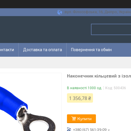
вул. Філософська, 16, Дніпро, Україн
онтакти
Доставка та оплата
Повернення та обмін
Наконечник кільцевий з ізол
В наявності 1000 од.
Код:
500436
1 356,78 ₴
Купити
+380 (67) 561-39-09