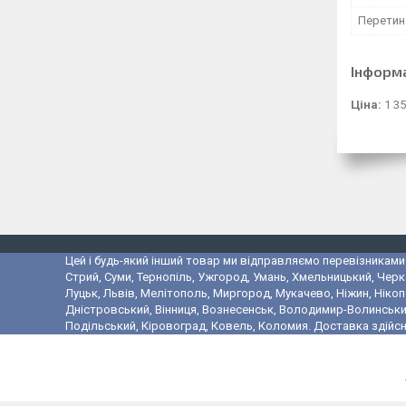
Перетин 
Інформ
Ціна:
1 35
Цей і будь-який інший товар ми відправляємо перевізниками у
Стрий, Суми, Тернопіль, Ужгород, Умань, Хмельницький, Черк
Луцьк, Львів, Мелітополь, Миргород, Мукачево, Ніжин, Ніко
Дністровський, Вінниця, Вознесенськ, Володимир-Волинський,
Подільський, Кіровоград, Ковель, Коломия. Доставка здійсн