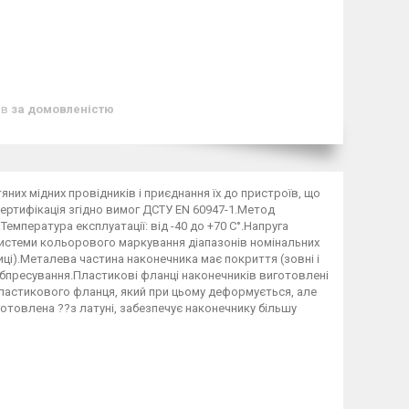
ів
за домовленістю
них мідних провідників і приєднання їх до пристроїв, що
сертифікація згідно вимог ДСТУ EN 60947-1.Метод
мпература експлуатації: від -40 до +70 С°.Напруга
 системи кольорового маркування діапазонів номінальних
иці).Металева частина наконечника має покриття (зовні і
 обпресування.Пластикові фланці наконечників виготовлені
пластикового фланця, який при цьому деформується, але
готовлена ??з латуні, забезпечує наконечнику більшу