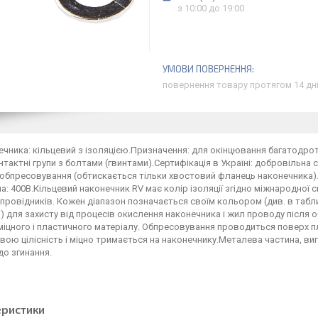
з 10:00 до 19:00
повернення товару протягом 14 дн
ечника: кільцевий з ізоляцією.Призначення: для окінцювання багатодротя
тактні групи з болтами (гвинтами).Сертифікація в Україні: добровільна 
обпресовування (обтискається тільки хвостовий фланець наконечника).Те
а: 400В.Кільцевий наконечник RV має колір ізоляції згідно міжнародної
 провідників. Кожен діапазон позначається своїм кольором (див. в табл
) для захисту від процесів окислення наконечника і жил проводу після
міцного і пластичного матеріалу. Обпресовування проводиться поверх 
свою цілісність і міцно тримається на наконечнику.Металева частина, ви
до згинання.
еристики