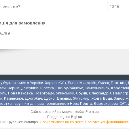
номін., мм?
10-16
ація для замовлення
6,78 ₴
 будь-яке місто України: Харків, Київ, Львів, Миколаїв, Одеса, Полтава,
аси, Чернівці, Чернігів, Шостка, Южноукраїнськ, Комсомольск, Коростень
поль, Нова Каховка, Новоград-Волинський, Обухів, Олександрія, Павлогр
 Камянське, Дрогобич, Дубно, Дунаївці, Житомир, Жовті Води, Запоріжжя,
юється зручним для вас перевізником Нова Пошта, Євроекспрес, САТ, Де
Сайт створений на маркетплейсі
Prom.ua
Продавець на Bigl.ua
ТОВ Група Технодніпро |
Поскаржитися на контент
|
Політика конфіденційност