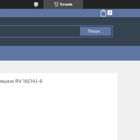
Кошик
а
Пошук...
яцією RV 16(14)-6