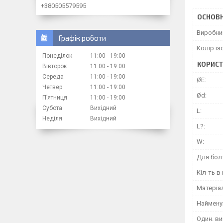
+380505579595
ОСНОВН
Виробни
Графік роботи
Колір із
Понеділок
11:00
19:00
КОРИСТ
Вівторок
11:00
19:00
Середа
11:00
19:00
ØE:
Четвер
11:00
19:00
Ød:
Пʼятниця
11:00
19:00
Субота
Вихідний
L:
Неділя
Вихідний
L?:
W:
Для бол
Кіл-ть в 
Матеріа
Наймену
Один. ви