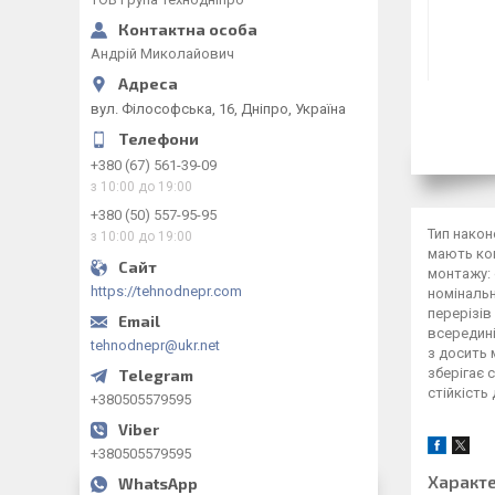
Андрій Миколайович
вул. Філософська, 16, Дніпро, Україна
+380 (67) 561-39-09
з 10:00 до 19:00
+380 (50) 557-95-95
Тип након
з 10:00 до 19:00
мають кон
монтажу: 
https://tehnodnepr.com
номінальн
перерізів
всередині
tehnodnepr@ukr.net
з досить 
зберігає 
стійкість 
+380505579595
+380505579595
Характ