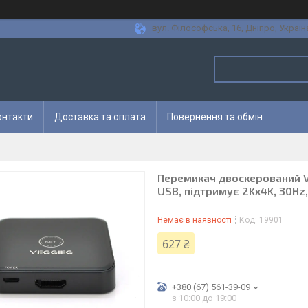
вул. Філософська, 16, Дніпро, Україн
онтакти
Доставка та оплата
Повернення та обмін
Перемикач двоскерований V
USB, підтримує 2Kx4K, 30Hz,
Немає в наявності
Код:
19901
627 ₴
+380 (67) 561-39-09
з 10:00 до 19:00