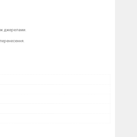
іж джерелами.
 перенесення.