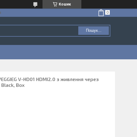
Кошик
а
Пошук...
EGGIEG V-HD01 HDMI2.0 з живлення через
 Black, Box