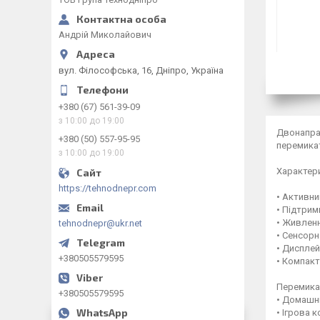
Андрій Миколайович
вул. Філософська, 16, Дніпро, Україна
+380 (67) 561-39-09
з 10:00 до 19:00
Двонаправ
+380 (50) 557-95-95
перемикат
з 10:00 до 19:00
Характер
https://tehnodnepr.com
• Активн
• Підтрим
• Живленн
tehnodnepr@ukr.net
• Сенсорн
• Диспле
+380505579595
• Компакт
Перемикач
+380505579595
• Домашні
• Ігрова 