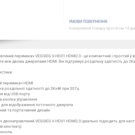
повернення товару протягом 14 дн
лений перемикач VEGGIEG V-HD01 HDMI2.0 - це компактний і простий у в
и між двома джерелами HDMI. Він підтримує роздільну здатність до 2Kx4
истики:
ий перемикач HDMI
ка роздільної здатності до 2Kx4K при 30 Гц
я від USB-порту
а кнопка управління
й для відображення поточного джерела
ний та портативний дизайн
 двонаправлений VEGGIEG V-HD01 HDMI2.0 ідеально підходить для наст
й кінотеатр
консоль