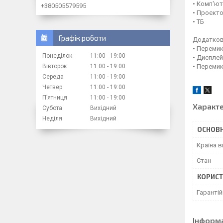
• Комп'ю
+380505579595
• Проєкт
• ТБ
Графік роботи
Додаткові
• Перемик
Понеділок
11:00
19:00
• Дисплей
Вівторок
11:00
19:00
• Перемик
Середа
11:00
19:00
Четвер
11:00
19:00
Пʼятниця
11:00
19:00
Характ
Субота
Вихідний
Неділя
Вихідний
ОСНОВН
Країна 
Стан
КОРИСТ
Гарантій
Інформ