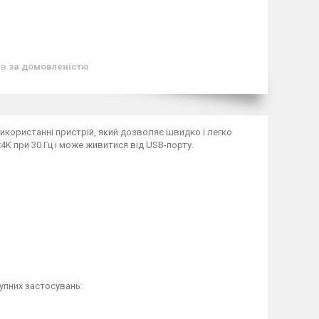
ів
за домовленістю
икористанні пристрій, який дозволяє швидко і легко
K при 30 Гц і може живитися від USB-порту.
упних застосувань: