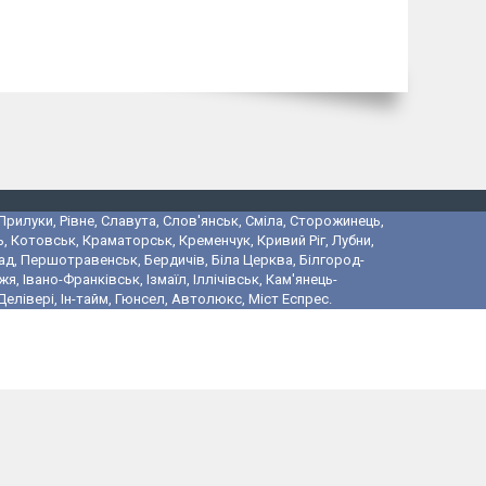
 Прилуки, Рівне, Славута, Слов'янськ, Сміла, Сторожинець,
, Котовськ, Краматорськ, Кременчук, Кривий Ріг, Лубни,
ад, Першотравенськ, Бердичів, Біла Церква, Білгород-
 Івано-Франківськ, Ізмаїл, Іллічівськ, Кам'янець-
лівері, Ін-тайм, Гюнсел, Автолюкс, Міст Еспрес.
і