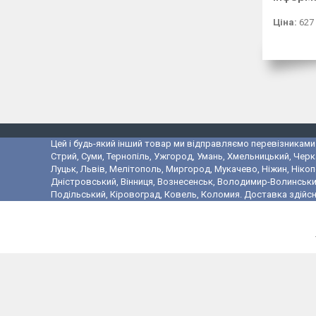
Ціна:
627
Цей і будь-який інший товар ми відправляємо перевізниками у
Стрий, Суми, Тернопіль, Ужгород, Умань, Хмельницький, Черк
Луцьк, Львів, Мелітополь, Миргород, Мукачево, Ніжин, Ніко
Дністровський, Вінниця, Вознесенськ, Володимир-Волинський,
Подільський, Кіровоград, Ковель, Коломия. Доставка здійсн