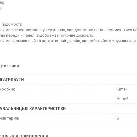
тер
ор
 відомості:
ач має сенсорну кнопку керування, яка дозволяє легко перемикатися м
 на передній панелі відображає поточне джерело.
ач має компактний та портативний дизайн, що робить його зручним для
еристики
І АТРИБУТИ
виробник
Китай
Новий
УВАЛЬНИЦЬКІ ХАРАКТЕРИСТИКИ
ний термін
6
ація для замовлення