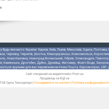
 ₴
 будь-яке місто України: Харків, Київ, Львів, Миколаїв, Одеса, Полтава,
аси, Чернівці, Чернігів, Шостка, Южноукраїнськ, Комсомольск, Коростень
поль, Нова Каховка, Новоград-Волинський, Обухів, Олександрія, Павлогр
 Камянське, Дрогобич, Дубно, Дунаївці, Житомир, Жовті Води, Запоріжжя,
юється зручним для вас перевізником Нова Пошта, Євроекспрес, САТ, Де
Сайт створений на маркетплейсі
Prom.ua
Продавець на Bigl.ua
ТОВ Група Технодніпро |
Поскаржитися на контент
|
Політика конфіденційност