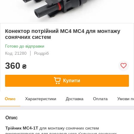
Конектор потрійний МС4 MC4 для монтажу
сонячних систем
Готово до відправки
Код: 21280
Роздріб
360
₴
Купити
Опис
Характеристики
Доставка
Оплата
Умови п
Опис
Трійник MC4-1T
для монтажу сонячних систем
використовується для паралельного з'єднання сонячних