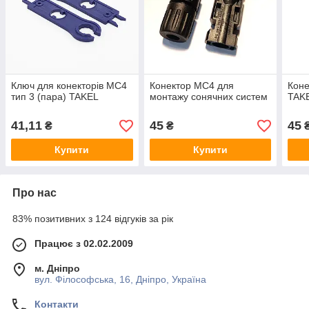
Ключ для конекторів MC4
Конектор MC4 для
Кон
тип 3 (пара) TAKEL
монтажу сонячних систем
TAK
41,11
45
45
₴
₴
Купити
Купити
Про нас
83% позитивних з 124 відгуків за рік
Працює з 02.02.2009
м. Дніпро
вул. Філософська, 16, Дніпро, Україна
Контакти