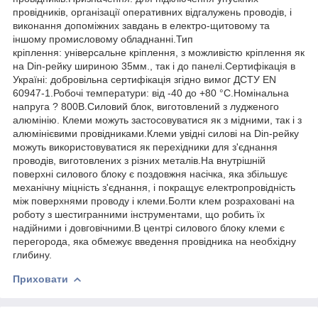
провідників, організації оперативних відгалужень проводів, і
виконання допоміжних завдань в електро-щитовому та
іншому промисловому обладнанні.Тип
кріплення: універсальне кріплення, з можливістю кріплення як
на Din-рейку шириною 35мм., так і до панелі.Сертифікація в
Україні: добровільна сертифікація згідно вимог ДСТУ EN
60947-1.Робочі температури: від -40 до +80 °С.Номінальна
напруга ? 800В.Силовий блок, виготовлений з лудженого
алюмінію. Клеми можуть застосовуватися як з мідними, так і з
алюмінієвими провідниками.Клеми увідні силові на Din-рейку
можуть використовуватися як перехідники для з'єднання
проводів, виготовлених з різних металів.На внутрішній
поверхні силового блоку є поздовжня насічка, яка збільшує
механічну міцність з'єднання, і покращує електропровідність
між поверхнями проводу і клеми.Болти клем розраховані на
роботу з шестигранними інструментами, що робить їх
надійними і довговічними.В центрі силового блоку клеми є
перегорода, яка обмежує введення провідника на необхідну
глибину.
Приховати