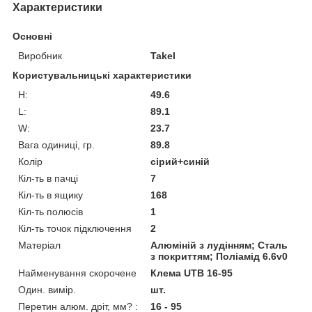
Характеристики
Основні
Виробник
Takel
Користувальницькі характеристики
H:
49.6
L:
89.1
W:
23.7
Вага одиниці, гр.
89.8
Колір
сірий+синій
Кіл-ть в пачці
7
Кіл-ть в ящику
168
Кіл-ть полюсів
1
Кіл-ть точок підключення
2
Матеріал
Алюміній з лудінням; Сталь
з покриттям; Поліамід 6.6v0
Найменування скорочене
Клема UTB 16-95
Один. вимір.
шт.
Перетин алюм. дріт, мм? :
16 - 95