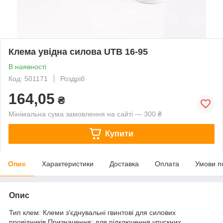
Клема увідна силова UTB 16-95
В наявності
Код: 501171
Роздріб
164,05
₴
Мінімальна сума замовлення на сайті — 300 ₴
Купити
Опис
Характеристики
Доставка
Оплата
Умови п
Опис
Тип клем: Клеми з'єднувальні гвинтові для силових
провідників.Призначення: для підключення упускних