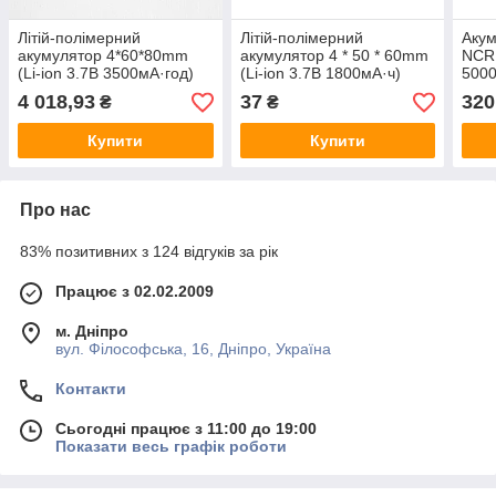
Літій-полімерний
Літій-полімерний
Акум
акумулятор 4*60*80mm
акумулятор 4 * 50 * 60mm
NCR 
(Li-ion 3.7В 3500мА·год)
(Li-ion 3.7В 1800мА·ч)
5000
Gree
4 018,93
37
320
₴
₴
ціна
Купити
Купити
Про нас
83% позитивних з 124 відгуків за рік
Працює з 02.02.2009
м. Дніпро
вул. Філософська, 16, Дніпро, Україна
Контакти
Сьогодні працює з 11:00 до 19:00
Показати весь графік роботи