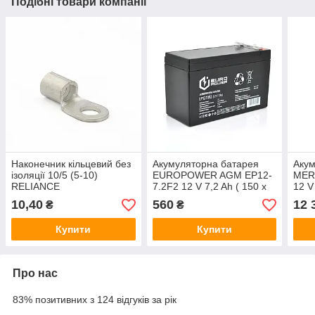
Подібні товари компанії
Наконечник кільцевий без
Акумуляторна батарея
Акум
ізоляції 10/5 (5-10)
EUROPOWER AGM EP12-
MER
RELIANCE
7.2F2 12 V 7,2 Ah ( 150 x
12 V
65 x 95 (100) ) Black Q10
(100
10,40
560
12 
₴
₴
Q10
Купити
Купити
Про нас
83% позитивних з 124 відгуків за рік