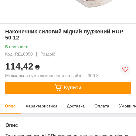
Наконечник силовий мідний луджений HUP
50-12
В наявності
Код: RE10050
Роздріб
114,42
₴
Мінімальна сума замовлення на сайті — 300 ₴
Купити
Опис
Характеристики
Доставка
Оплата
Умови п
Опис
Тип наконечника: HUP.Призначення: для окінцювання мідних