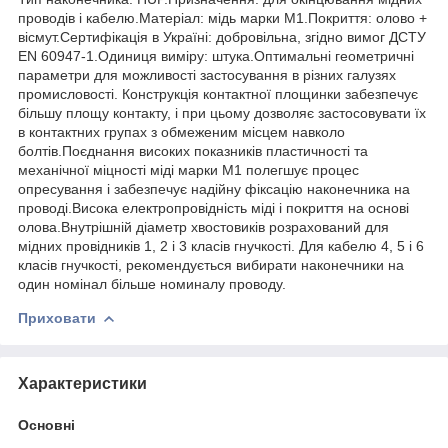
проводів і кабелю.Матеріал: мідь марки М1.Покриття: олово +
вісмут.Сертифікація в Україні: добровільна, згідно вимог ДСТУ
EN 60947-1.Одиниця виміру: штука.Оптимальні геометричні
параметри для можливості застосування в різних галузях
промисловості. Конструкція контактної площинки забезпечує
більшу площу контакту, і при цьому дозволяє застосовувати їх
в контактних групах з обмеженим місцем навколо
болтів.Поєднання високих показників пластичності та
механічної міцності міді марки М1 полегшує процес
опресування і забезпечує надійну фіксацію наконечника на
проводі.Висока електропровідність міді і покриття на основі
олова.Внутрішній діаметр хвостовиків розрахований для
мідних провідників 1, 2 і 3 класів гнучкості. Для кабелю 4, 5 і 6
класів гнучкості, рекомендується вибирати наконечники на
один номінал більше номиналу проводу.
Приховати
Характеристики
Основні