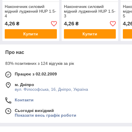
Наконечник силовий
Наконечник силовий
Нако
мідний луджений HUP 1.5-
мідний луджений HUP 1.5-
мідн
4
3
5
4,26
4,26
4,2
₴
₴
Купити
Купити
Про нас
83% позитивних з 124 відгуків за рік
Працює з 02.02.2009
м. Дніпро
вул. Філософська, 16, Дніпро, Україна
Контакти
Сьогодні вихідний
Показати весь графік роботи