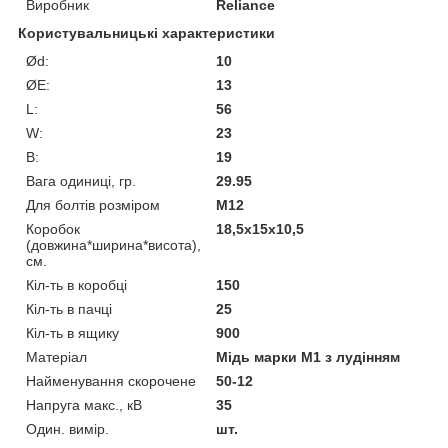
Виробник
Reliance
Користувальницькі характеристики
Ød:
10
ØE:
13
L:
56
W:
23
В:
19
Вага одиниці, гр.
29.95
Для болтів розміром
М12
Коробок
18,5х15х10,5
(довжина*ширина*висота),
см.
Кіл-ть в коробці
150
Кіл-ть в пачці
25
Кіл-ть в ящику
900
Матеріал
Мідь марки М1 з лудінням
Найменування скорочене
50-12
Напруга макс., кВ
35
Один. вимір.
шт.